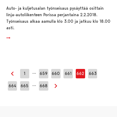
Auto- ja kuljetusalan työnseisaus pysäyttää osittain
linja-autoliikenteen Porissa perjantaina 2.2.2018.
Työnseisaus alkaa aamulla klo 3.00 ja jatkuu klo 18.00
asti.
…
1
659
660
661
662
663
Edellinen sivu
…
664
665
668
Seuraava sivu