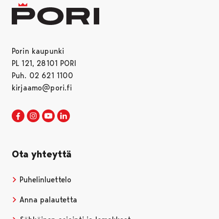
Porin kaupunki
PL 121, 28101 PORI
Puh. 02 621 1100
kirjaamo@pori.fi
Porin kaupunki Facebookissa
Avautuu uudessa välilehdessä
Porin kaupunki Instagramissa
Avautuu uudessa välilehdessä
Porin kaupunki Youtubessa
Avautuu uudessa välilehdessä
Porin kaupunki LinkedInissa
Avautuu uudessa välilehdessä
Ota yhteyttä
Puhelinluettelo
Anna palautetta