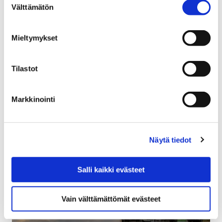
Välttämätön
valinta
tehty
31 tammikuun, 2018
Mieltymykset
Asuntomessuilla Porissa ylistetään porilaisuutta,
naapureita, tulevaisuuden asumista ja sujuvaa arkea.
Tilastot
Kaikki kiteytyy hyvään asumiseen läpi ihmiselämän.
Markkinointi
Näytä tiedot
Salli kaikki evästeet
Vain välttämättömät evästeet