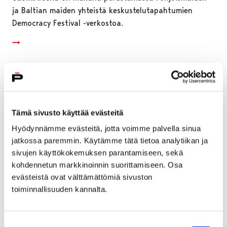
ja Baltian maiden yhteistä keskustelutapahtumien
Democracy Festival -verkostoa.
Tämä sivusto käyttää evästeitä
Hyödynnämme evästeitä, jotta voimme palvella sinua
jatkossa paremmin. Käytämme tätä tietoa analytiikan ja
sivujen käyttökokemuksen parantamiseen, sekä
kohdennetun markkinoinnin suorittamiseen. Osa
evästeistä ovat välttämättömiä sivuston
toiminnallisuuden kannalta.
Porilaisuus, naapurit, tulevaisuus ja hyvä arki
– näistä on ensi kesän Asuntomessut Porissa
Suostumuksen