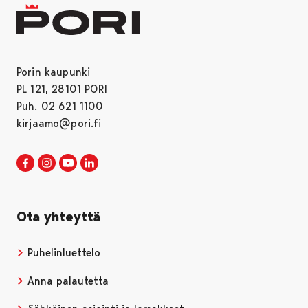
Porin kaupunki
PL 121, 28101 PORI
Puh. 02 621 1100
kirjaamo@pori.fi
Porin kaupunki Facebookissa
Avautuu uudessa välilehdessä
Porin kaupunki Instagramissa
Avautuu uudessa välilehdessä
Porin kaupunki Youtubessa
Avautuu uudessa välilehdessä
Porin kaupunki LinkedInissa
Avautuu uudessa välilehdessä
Ota yhteyttä
Puhelinluettelo
Anna palautetta