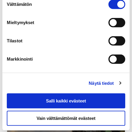
Välttämätön
valinta
tehty
31 tammikuun, 2018
Mieltymykset
Asuntomessuilla Porissa ylistetään porilaisuutta,
naapureita, tulevaisuuden asumista ja sujuvaa arkea.
Tilastot
Kaikki kiteytyy hyvään asumiseen läpi ihmiselämän.
Markkinointi
Näytä tiedot
Salli kaikki evästeet
Vain välttämättömät evästeet