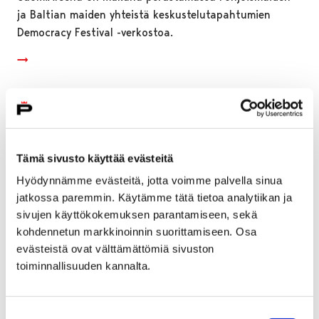
ja Baltian maiden yhteistä keskustelutapahtumien
Democracy Festival -verkostoa.
Tämä sivusto käyttää evästeitä
Hyödynnämme evästeitä, jotta voimme palvella sinua
jatkossa paremmin. Käytämme tätä tietoa analytiikan ja
sivujen käyttökokemuksen parantamiseen, sekä
kohdennetun markkinoinnin suorittamiseen. Osa
evästeistä ovat välttämättömiä sivuston
toiminnallisuuden kannalta.
Porilaisuus, naapurit, tulevaisuus ja hyvä arki
– näistä on ensi kesän Asuntomessut Porissa
Suostumuksen