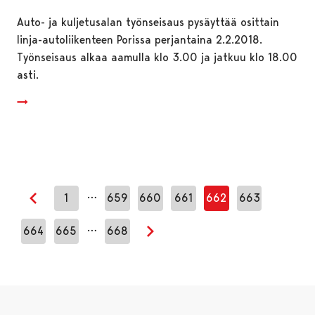
Auto- ja kuljetusalan työnseisaus pysäyttää osittain
linja-autoliikenteen Porissa perjantaina 2.2.2018.
Työnseisaus alkaa aamulla klo 3.00 ja jatkuu klo 18.00
asti.
…
1
659
660
661
662
663
Edellinen sivu
…
664
665
668
Seuraava sivu