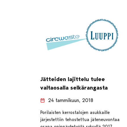
Jätteiden lajittelu tulee
valtaosalla selkärangasta
24 tammikuun, 2018
Porilaisten kerrostalojen asukkaille
järjestettiin tehostettua jäteneuvontaa
osana opinnäytetyötä syksyllä 2017.