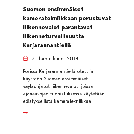
Suomen ensimmäiset
kameratekniikkaan perustuvat
liikennevalot parantavat
liikenneturvallisuutta
Karjarannantiellä
31 tammikuun, 2018
Porissa Karjarannantiellä otettiin
käyttöön Suomen ensimmäiset
väyläohjatut liikennevalot, joissa
ajoneuvojen tunnistuksessa käytetään
edistyksellistä kameratekniikkaa.