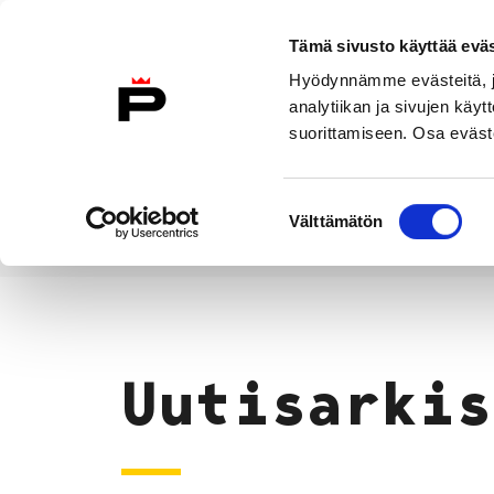
Siirry sisältöön
Tämä sivusto käyttää eväs
Suomeksi
Hyödynnämme evästeitä, jo
Etusivulle
analytiikan ja sivujen kä
suorittamiseen. Osa eväste
Asuminen ja
Kasvatu
ympäristö
koulu
Suostumuksen
Välttämätön
valinta
Uutiset
Etusivu
Uutisarkis