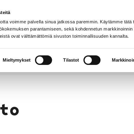
teitä
Puhelinluettelo
Anna palautetta
tta voimme palvella sinua jatkossa paremmin. Käytämme tätä t
yttökokemuksen parantamiseen, sekä kohdennetun markkinoinnin
istä ovat välttämättömiä sivuston toiminnallisuuden kannalta.
s ja
Vapaa-
Hyvinvointi
tus
aika
y
Mieltymykset
Tilastot
Markkinoin
to