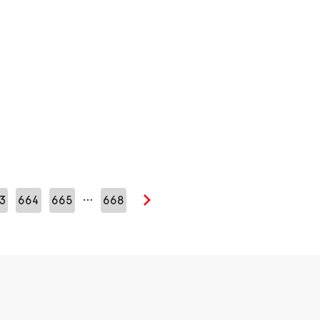
…
3
664
665
668
Seuraava sivu