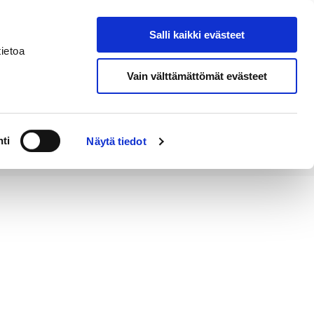
Salli kaikki evästeet
Tapahtumakalenteri
Hae sivustolta
ietoa
Vain välttämättömät evästeet
Työ ja
Kaupunki ja
rittäminen
hallinto
ti
Näytä tiedot