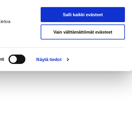
Salli kaikki evästeet
Tapahtumakalenteri
Hae sivustolta
ietoa
Vain välttämättömät evästeet
Työ ja
Kaupunki ja
rittäminen
hallinto
ti
Näytä tiedot