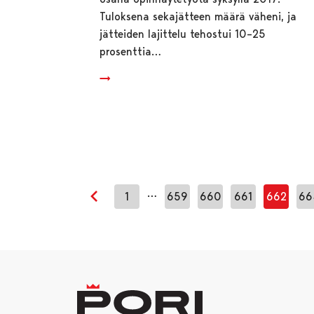
Tuloksena sekajätteen määrä väheni, ja
jätteiden lajittelu tehostui 10–25
prosenttia…
…
1
659
660
661
662
66
Edellinen sivu