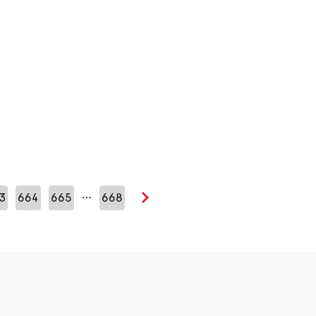
…
3
664
665
668
Seuraava sivu