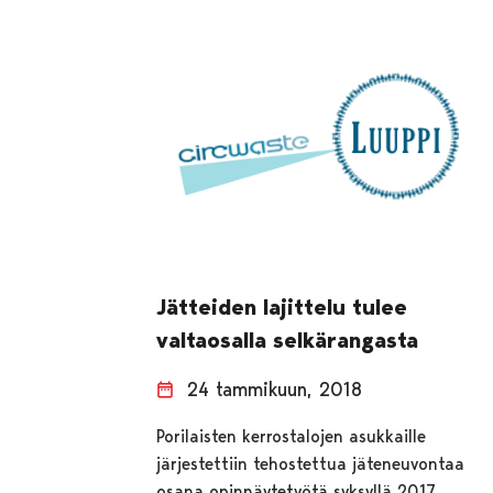
Jätteiden lajittelu tulee
valtaosalla selkärangasta
24 tammikuun, 2018
Porilaisten kerrostalojen asukkaille
järjestettiin tehostettua jäteneuvontaa
osana opinnäytetyötä syksyllä 2017.