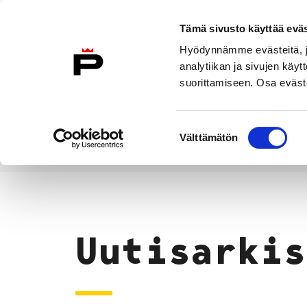
Siirry sisältöön
Tämä sivusto käyttää eväs
Suomeksi
Hyödynnämme evästeitä, jo
Etusivulle
analytiikan ja sivujen kä
suorittamiseen. Osa eväste
Asuminen ja
Kasvatu
ympäristö
koulu
Suostumuksen
Välttämätön
valinta
Uutiset
Etusivu
Uutisarkis