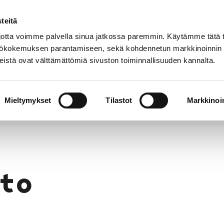
teitä
Puhelinluettelo
Anna palautetta
tta voimme palvella sinua jatkossa paremmin. Käytämme tätä t
yttökokemuksen parantamiseen, sekä kohdennetun markkinoinnin
istä ovat välttämättömiä sivuston toiminnallisuuden kannalta.
s ja
Vapaa-
Hyvinvointi
tus
aika
y
Mieltymykset
Tilastot
Markkinoin
to