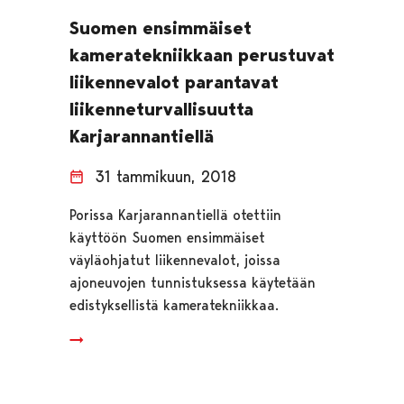
Suomen ensimmäiset
kameratekniikkaan perustuvat
liikennevalot parantavat
liikenneturvallisuutta
Karjarannantiellä
31 tammikuun, 2018
Porissa Karjarannantiellä otettiin
käyttöön Suomen ensimmäiset
väyläohjatut liikennevalot, joissa
ajoneuvojen tunnistuksessa käytetään
edistyksellistä kameratekniikkaa.