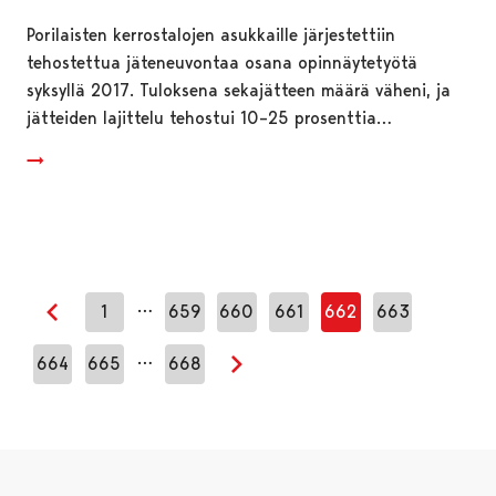
Porilaisten kerrostalojen asukkaille järjestettiin
tehostettua jäteneuvontaa osana opinnäytetyötä
syksyllä 2017. Tuloksena sekajätteen määrä väheni, ja
jätteiden lajittelu tehostui 10–25 prosenttia…
…
1
659
660
661
662
663
Edellinen sivu
…
664
665
668
Seuraava sivu