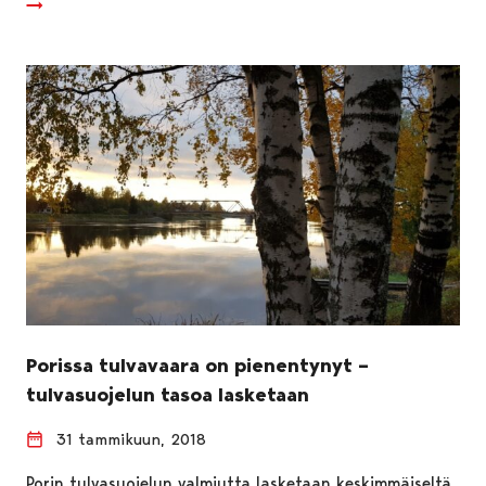
Porissa tulvavaara on pienentynyt –
tulvasuojelun tasoa lasketaan
31 tammikuun, 2018
Porin tulvasuojelun valmiutta lasketaan keskimmäiseltä