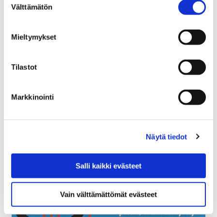
Välttämätön
valinta
31 tammikuun, 2018
Mieltymykset
Porin perusturvan uuden laskutusjärjestelmäpäivityksen
käyttöönotto lokakuussa on aiheuttanut sen, että
osalle asiakkaista on lähtenyt virheellisiä laskuja.
Tilastot
Markkinointi
Näytä tiedot
Salli kaikki evästeet
Vain välttämättömät evästeet