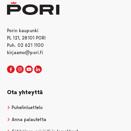
Porin kaupunki
PL 121, 28101 PORI
Puh. 02 621 1100
kirjaamo@pori.fi
Porin kaupunki Facebookissa
Avautuu uudessa välilehdessä
Porin kaupunki Instagramissa
Avautuu uudessa välilehdessä
Porin kaupunki Youtubessa
Avautuu uudessa välilehdessä
Porin kaupunki LinkedInissa
Avautuu uudessa välilehdessä
Ota yhteyttä
Puhelinluettelo
Anna palautetta