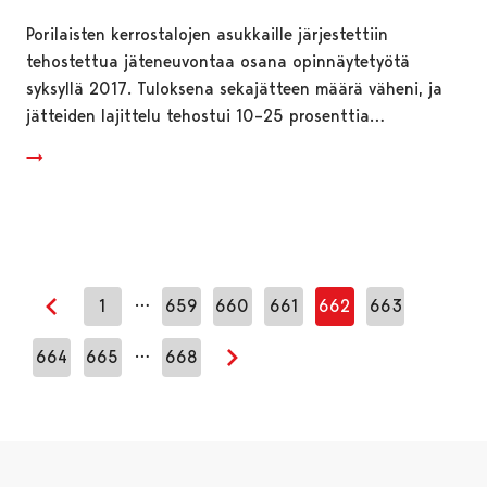
Porilaisten kerrostalojen asukkaille järjestettiin
tehostettua jäteneuvontaa osana opinnäytetyötä
syksyllä 2017. Tuloksena sekajätteen määrä väheni, ja
jätteiden lajittelu tehostui 10–25 prosenttia…
…
1
659
660
661
662
663
Edellinen sivu
…
664
665
668
Seuraava sivu