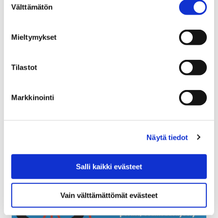
Välttämätön
valinta
31 tammikuun, 2018
Mieltymykset
Porin perusturvan uuden laskutusjärjestelmäpäivityksen
käyttöönotto lokakuussa on aiheuttanut sen, että
osalle asiakkaista on lähtenyt virheellisiä laskuja.
Tilastot
Markkinointi
Näytä tiedot
Salli kaikki evästeet
Vain välttämättömät evästeet