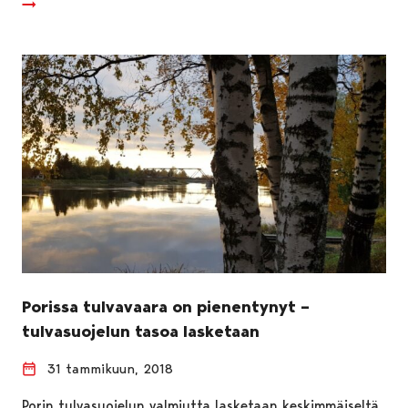
Porissa tulvavaara on pienentynyt –
tulvasuojelun tasoa lasketaan
31 tammikuun, 2018
Porin tulvasuojelun valmiutta lasketaan keskimmäiseltä