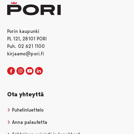
Porin kaupunki
PL 121, 28101 PORI
Puh. 02 621 1100
kirjaamo@pori.fi
Porin kaupunki Facebookissa
Avautuu uudessa välilehdessä
Porin kaupunki Instagramissa
Avautuu uudessa välilehdessä
Porin kaupunki Youtubessa
Avautuu uudessa välilehdessä
Porin kaupunki LinkedInissa
Avautuu uudessa välilehdessä
Ota yhteyttä
Puhelinluettelo
Anna palautetta