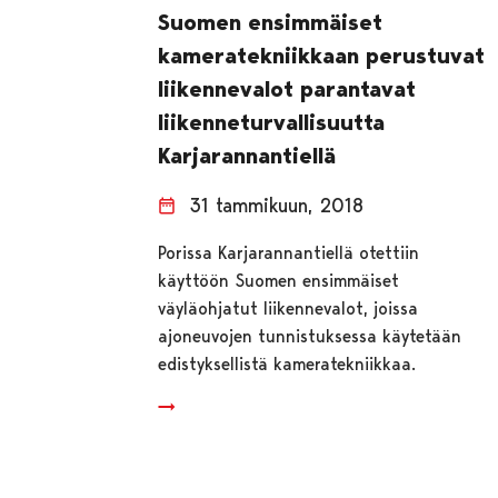
Suomen ensimmäiset
kameratekniikkaan perustuvat
liikennevalot parantavat
liikenneturvallisuutta
Karjarannantiellä
31 tammikuun, 2018
Porissa Karjarannantiellä otettiin
käyttöön Suomen ensimmäiset
väyläohjatut liikennevalot, joissa
ajoneuvojen tunnistuksessa käytetään
edistyksellistä kameratekniikkaa.