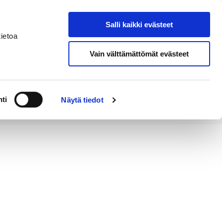
Salli kaikki evästeet
Tapahtumakalenteri
Hae sivustolta
ietoa
Vain välttämättömät evästeet
Työ ja
Kaupunki ja
rittäminen
hallinto
ti
Näytä tiedot