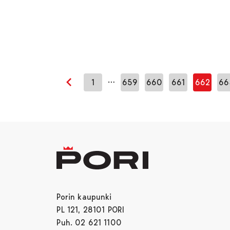
…
1
659
660
661
662
66
Edellinen sivu
Porin kaupunki
PL 121, 28101 PORI
Puh. 02 621 1100