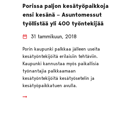
Porissa paljon kesätyöpaikkoja
ensi kesänä – Asuntomessut
työllistää yli 400 työntekijää
31 tammikuun, 2018
Porin kaupunki palkkaa jälleen useita
kesätyöntekijöitä erilaisiin tehtäviin.
Kaupunki kannustaa myös paikallisia
työnantajia palkkaamaan
kesätyöntekijöitä kesätyösetelin ja
kesätyöpaikkatuen avulla.