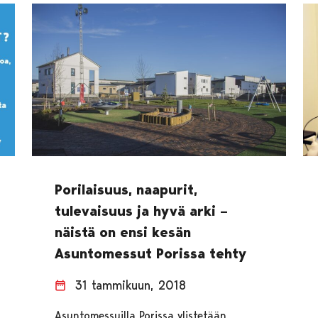
Porilaisuus, naapurit,
tulevaisuus ja hyvä arki –
näistä on ensi kesän
Asuntomessut Porissa tehty
31 tammikuun, 2018
Asuntomessuilla Porissa ylistetään