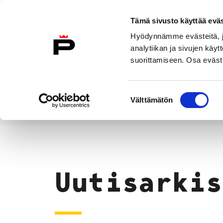
Siirry sisältöön
Tämä sivusto käyttää eväs
Suomeksi
Hyödynnämme evästeitä, jo
Etusivulle
analytiikan ja sivujen kä
suorittamiseen. Osa eväste
Asuminen ja
Kasvatu
ympäristö
koulu
Suostumuksen
Välttämätön
valinta
Uutiset
Etusivu
Uutisarkis