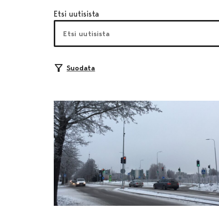
Etsi uutisista
Suodata