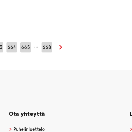
…
3
664
665
668
Seuraava sivu
Ota yhteyttä
Puhelinluettelo