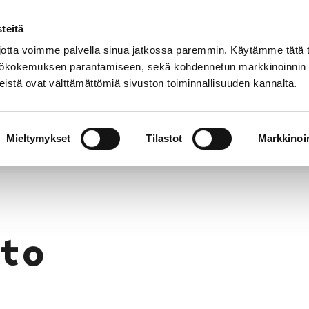
teitä
Puhelinluettelo
Anna palautetta
tta voimme palvella sinua jatkossa paremmin. Käytämme tätä t
yttökokemuksen parantamiseen, sekä kohdennetun markkinoinnin
istä ovat välttämättömiä sivuston toiminnallisuuden kannalta.
s ja
Vapaa-
Hyvinvointi
tus
aika
y
Mieltymykset
Tilastot
Markkinoin
to