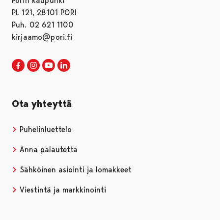
Porin kaupunki
PL 121, 28101 PORI
Puh. 02 621 1100
kirjaamo@pori.fi
Porin kaupunki Facebookissa
Avautuu uudessa välilehdessä
Porin kaupunki Instagramissa
Avautuu uudessa välilehdessä
Porin kaupunki Youtubessa
Avautuu uudessa välilehdessä
Porin kaupunki LinkedInissa
Avautuu uudessa välilehdessä
Ota yhteyttä
Puhelinluettelo
Anna palautetta
Sähköinen asiointi ja lomakkeet
Viestintä ja markkinointi