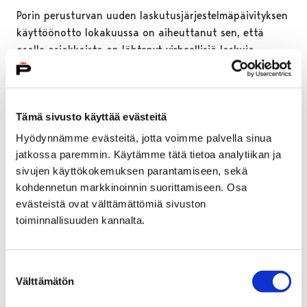
Porin perusturvan uuden laskutusjärjestelmäpäivityksen
käyttöönotto lokakuussa on aiheuttanut sen, että
osalle asiakkaista on lähtenyt virheellisiä laskuja.
Tämä sivusto käyttää evästeitä
Hyödynnämme evästeitä, jotta voimme palvella sinua
jatkossa paremmin. Käytämme tätä tietoa analytiikan ja
sivujen käyttökokemuksen parantamiseen, sekä
kohdennetun markkinoinnin suorittamiseen. Osa
evästeistä ovat välttämättömiä sivuston
toiminnallisuuden kannalta.
Suostumuksen
Välttämätön
valinta
Pori kysyy kaupunkilaisilta: Miten sinä