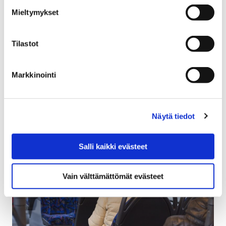
osallistuisit?
Mieltymykset
31 tammikuun, 2018
Tilastot
Pori on julkaissut verkkosivuillaan osallisuuskyselyn.
Kyselyn avulla jokainen porilainen voi kertoa, miten ja
Markkinointi
mistä asioista haluaa saada tietoa sekä kuinka…
Näytä tiedot
Salli kaikki evästeet
Vain välttämättömät evästeet