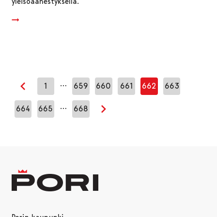
yleisöäänestyksellä.
…
1
659
660
661
662
663
Edellinen sivu
…
664
665
668
Seuraava sivu