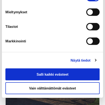
31 tammikuun, 2018
Mieltymykset
Porissa Karjarannantiellä otettiin käyttöön Suomen
ensimmäiset väyläohjatut liikennevalot, joissa
ajoneuvojen tunnistuksessa käytetään edistyksellistä
Tilastot
kameratekniikkaa.
Markkinointi
Näytä tiedot
Salli kaikki evästeet
Vain välttämättömät evästeet