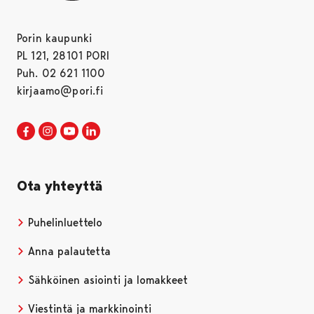
Porin kaupunki
PL 121, 28101 PORI
Puh. 02 621 1100
kirjaamo@pori.fi
Porin kaupunki Facebookissa
Avautuu uudessa välilehdessä
Porin kaupunki Instagramissa
Avautuu uudessa välilehdessä
Porin kaupunki Youtubessa
Avautuu uudessa välilehdessä
Porin kaupunki LinkedInissa
Avautuu uudessa välilehdessä
Ota yhteyttä
Puhelinluettelo
Anna palautetta
Sähköinen asiointi ja lomakkeet
Viestintä ja markkinointi