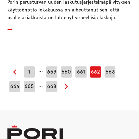
Porin perusturvan uuden laskutusjärjestelmäpäivityksen
käyttöönotto lokakuussa on aiheuttanut sen, että
osalle asiakkaista on lähtenyt virheellisiä laskuja.
…
1
659
660
661
662
663
Edellinen sivu
…
664
665
668
Seuraava sivu