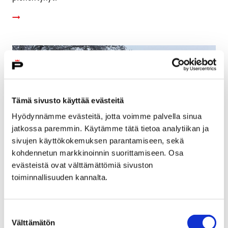
Tämä sivusto käyttää evästeitä
Hyödynnämme evästeitä, jotta voimme palvella sinua
jatkossa paremmin. Käytämme tätä tietoa analytiikan ja
sivujen käyttökokemuksen parantamiseen, sekä
kohdennetun markkinoinnin suorittamiseen. Osa
evästeistä ovat välttämättömiä sivuston
toiminnallisuuden kannalta.
Suomen ensimmäiset kameratekniikkaan
perustuvat liikennevalot parantavat
Suostumuksen
liikenneturvallisuutta Karjarannantiellä
Välttämätön
valinta