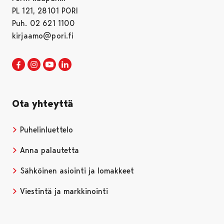
PL 121, 28101 PORI
Puh. 02 621 1100
kirjaamo@pori.fi
Porin kaupunki Facebookissa
Avautuu uudessa välilehdessä
Porin kaupunki Instagramissa
Avautuu uudessa välilehdessä
Porin kaupunki Youtubessa
Avautuu uudessa välilehdessä
Porin kaupunki LinkedInissa
Avautuu uudessa välilehdessä
Ota yhteyttä
Puhelinluettelo
Anna palautetta
Sähköinen asiointi ja lomakkeet
Viestintä ja markkinointi