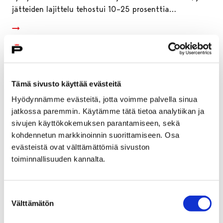
jätteiden lajittelu tehostui 10–25 prosenttia…
Tämä sivusto käyttää evästeitä
Hyödynnämme evästeitä, jotta voimme palvella sinua
jatkossa paremmin. Käytämme tätä tietoa analytiikan ja
sivujen käyttökokemuksen parantamiseen, sekä
kohdennetun markkinoinnin suorittamiseen. Osa
evästeistä ovat välttämättömiä sivuston
toiminnallisuuden kannalta.
Kokemäenjoen veden käyttöä rajoitetaan
Suostumuksen
Välttämätön
valinta
Harjavallassa, Nakkilassa, Ulvilassa ja Porissa