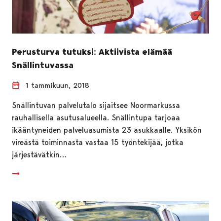
Perusturva tutuksi: Aktiivista elämää
Snällintuvassa
1 tammikuun, 2018
Snällintuvan palvelutalo sijaitsee Noormarkussa
rauhallisella asutusalueella. Snällintupa tarjoaa
ikääntyneiden palveluasumista 23 asukkaalle. Yksikön
vireästä toiminnasta vastaa 15 työntekijää, jotka
järjestävätkin…