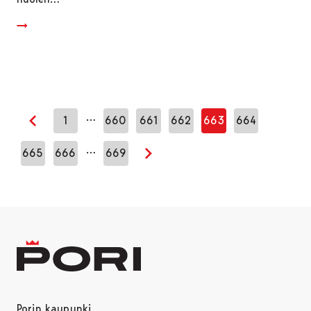
…
1
660
661
662
663
664
Edellinen sivu
…
665
666
669
Seuraava sivu
Porin kaupunki