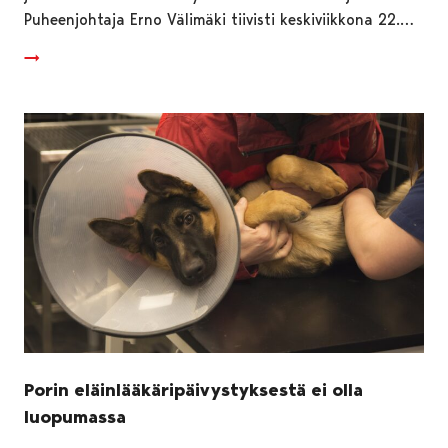
Puheenjohtaja Erno Välimäki tiivisti keskiviikkona 22.…
Porin eläinlääkäripäivystyksestä ei olla
luopumassa