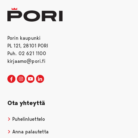
Porin kaupunki
PL 121, 28101 PORI
Puh. 02 621 1100
kirjaamo@pori.fi
Porin kaupunki Facebookissa
Avautuu uudessa välilehdessä
Porin kaupunki Instagramissa
Avautuu uudessa välilehdessä
Porin kaupunki Youtubessa
Avautuu uudessa välilehdessä
Porin kaupunki LinkedInissa
Avautuu uudessa välilehdessä
Ota yhteyttä
Puhelinluettelo
Anna palautetta