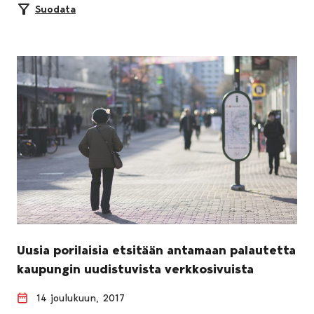
Suodata
Uusia porilaisia etsitään antamaan palautetta
kaupungin uudistuvista verkkosivuista
14 joulukuun, 2017