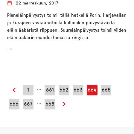
22 marraskuun, 2017
Pieneläinpäivystys toimii tällä hetkellä Porin, Harjavallan
ja Eurajoen vastaanotoilla kulloinkin päivystävästä
eläinlääkäristä riippuen. Suureläinpäivystys toimii viiden
eläinlääkärin muodostamassa ringissä.
…
1
661
662
663
664
665
Edellinen sivu
…
666
667
668
Seuraava sivu