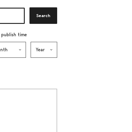
Search
r publish time
h, selection submits the form
Year, selection submits the form