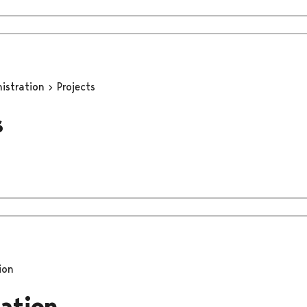
nistration
Projects
s
ion
pation