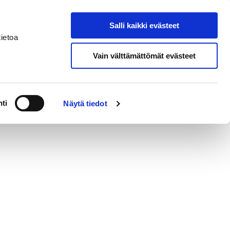
Salli kaikki evästeet
nal House Pori
Search from site
ietoa
Vain välttämättömät evästeet
ti
Näytä tiedot