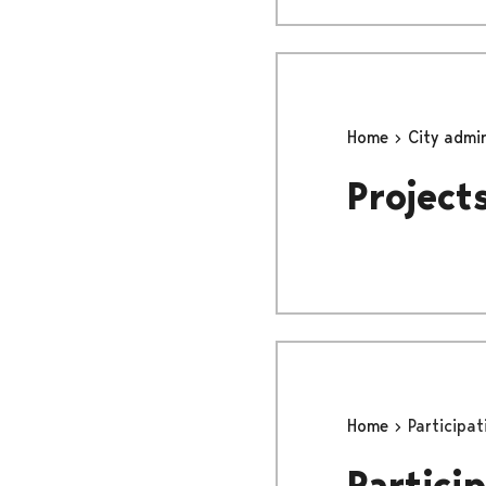
Home
City admi
Project
Home
Participat
Partici