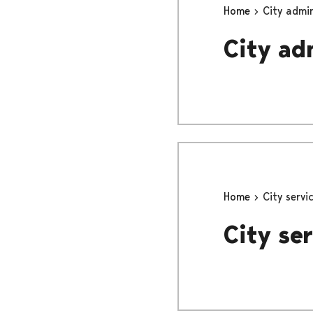
Home
City admin
City ad
Home
City servi
City ser