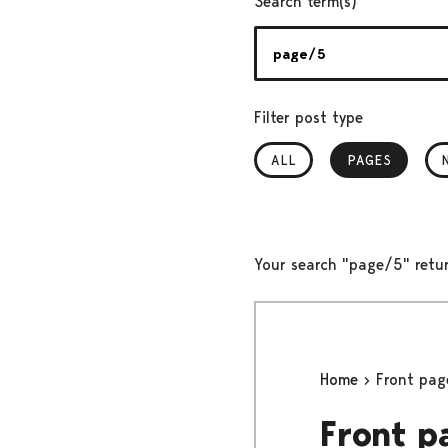
Search term(s)
Filter post type
ALL
PAGES
, SELECTED
Your search "page/5" retu
Home
Front pag
Front p