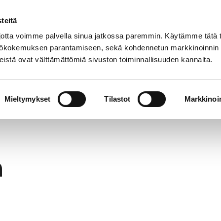
teitä
In
Customer service
Internatio
lish
tta voimme palvella sinua jatkossa paremmin. Käytämme tätä t
yttökokemuksen parantamiseen, sekä kohdennetun markkinoinnin
istä ovat välttämättömiä sivuston toiminnallisuuden kannalta.
services
Participation
Studying in Pori
Mieltymykset
Tilastot
Markkinoin
h