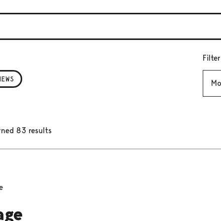
Filte
Mont
NEWS
rned 83 results
e
age