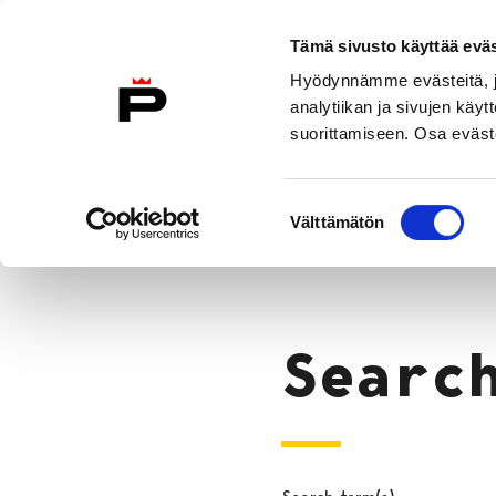
Skip to content
Tämä sivusto käyttää eväs
Eng
Hyödynnämme evästeitä, jo
To Home Page
analytiikan ja sivujen kä
suorittamiseen. Osa eväste
Why Pori?
Move to Pori
City 
Suostumuksen
Search
Välttämätön
valinta
Home
Searc