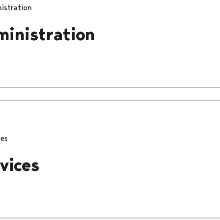
istration
ministration
ces
vices