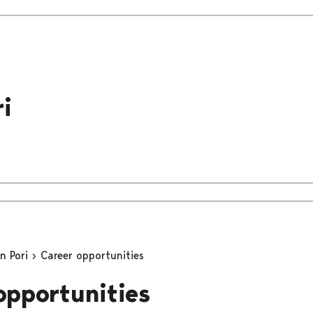
i
in Pori
Career opportunities
opportunities