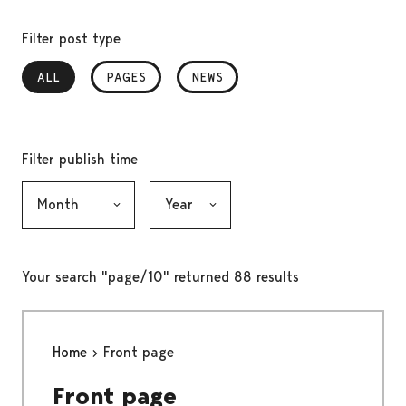
Filter post type
ALL
, SELECTED
PAGES
NEWS
Filter publish time
Month, selection submits the form
Year, selection submits the form
Your search "page/10" returned 88 results
Home
Front page
Front page