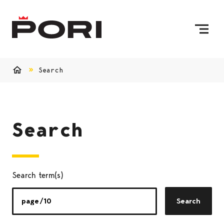
Skip to content
To Home Page
Search
Home
Search
Search term(s)
Search