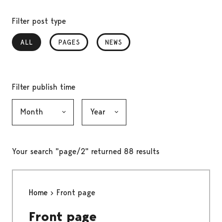
Filter post type
ALL
, SELECTED
PAGES
NEWS
Filter publish time
Month, selection submits the form
Year, selection submits the form
Your search "page/2" returned 88 results
Home
Front page
Front page