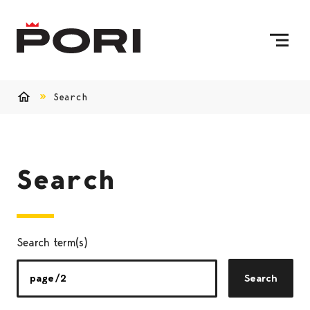
Skip to content
To Home Page
Search
Home
Search
Search term(s)
Search