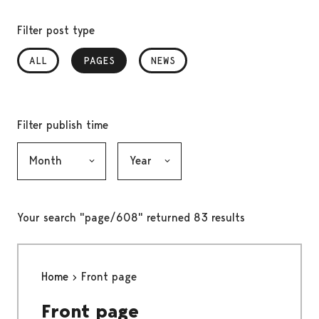
Filter post type
ALL
PAGES
, SELECTED
NEWS
Filter publish time
Month, selection submits the form
Year, selection submits the form
Your search "page/608" returned 83 results
Home
Front page
Front page