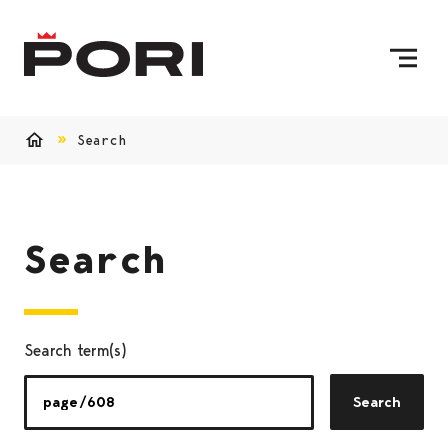
Skip to content
To Home Page
Search
Home
Search
Search term(s)
Search