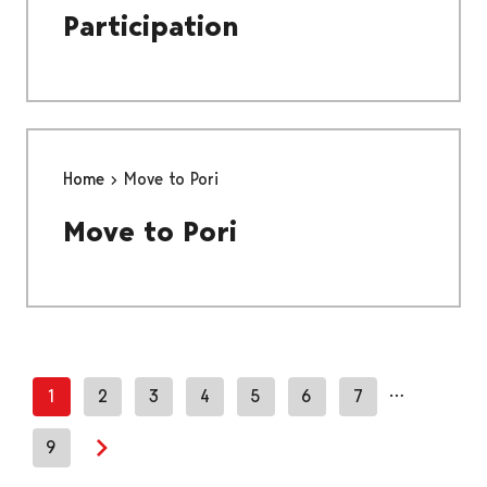
Participation
Home
Move to Pori
Move to Pori
…
1
2
3
4
5
6
7
9
Next page