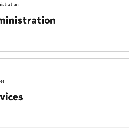
istration
ministration
ces
vices