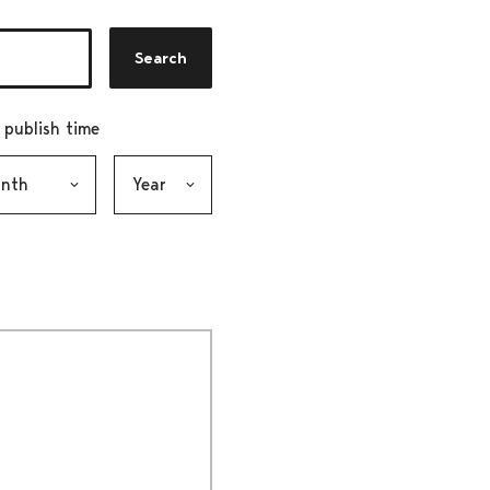
Search
r publish time
h, selection submits the form
Year, selection submits the form