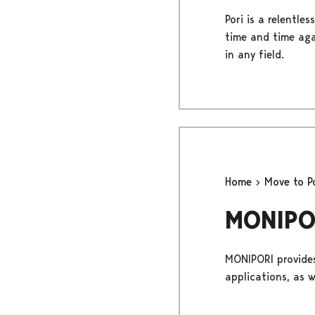
Pori is a relentl
time and time agai
in any field.
Home
Move to P
MONIPOR
MONIPORI provides
applications, as 