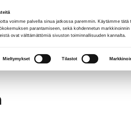
teitä
In
Customer service
Internatio
lish
tta voimme palvella sinua jatkossa paremmin. Käytämme tätä t
yttökokemuksen parantamiseen, sekä kohdennetun markkinoinnin
istä ovat välttämättömiä sivuston toiminnallisuuden kannalta.
services
Participation
Studying in Pori
Mieltymykset
Tilastot
Markkinoin
h