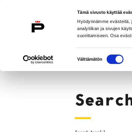
Skip to content
Tämä sivusto käyttää eväs
Eng
Hyödynnämme evästeitä, jo
To Home Page
analytiikan ja sivujen kä
suorittamiseen. Osa eväste
Why Pori?
Move to Pori
City 
Suostumuksen
Search
Välttämätön
valinta
Home
Searc