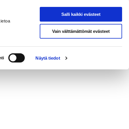
Salli kaikki evästeet
nal House Pori
Search from site
ietoa
Vain välttämättömät evästeet
ti
Näytä tiedot