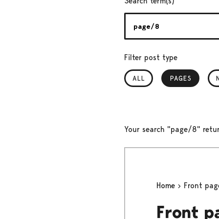
Search term(s)
Filter post type
ALL
PAGES
, SELECTED
Your search "page/8" retu
Home
Front pag
Front p