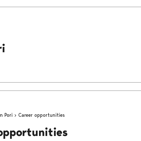
i
in Pori
Career opportunities
opportunities