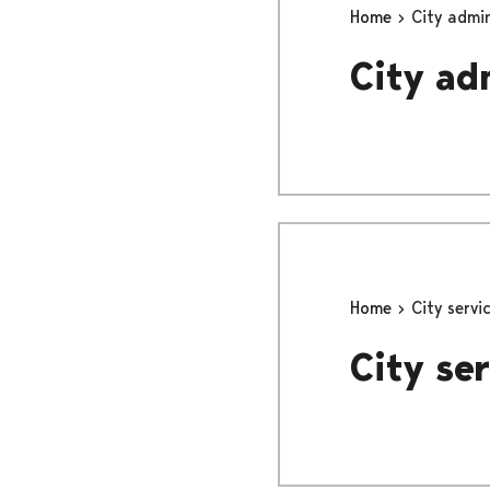
Home
City admin
City ad
Home
City servi
City ser