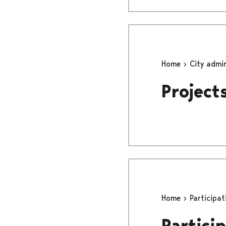
Home
City admi
Project
Home
Participat
Partici