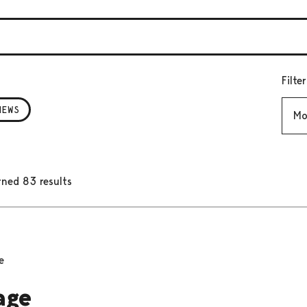
Filte
Mont
NEWS
rned 83 results
e
age