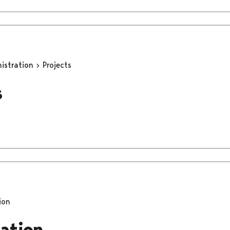
nistration
Projects
s
ion
pation