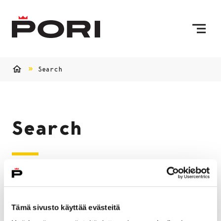
Skip to content
To Home Page
Search
Home
Search
Search term(s)
Search
Tämä sivusto käyttää evästeitä