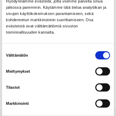
Hyödynnämme evästeitä, jotta voimme palvella sinua
jatkossa paremmin. Käytämme tätä tietoa analytiikan ja
Filter post type
sivujen käyttökokemuksen parantamiseen, sekä
kohdennetun markkinoinnin suorittamiseen. Osa
ALL
, SELECTED
PAGES
NEWS
evästeistä ovat välttämättömiä sivuston
toiminnallisuuden kannalta.
Filter publish time
Suostumuksen
Month, selection submits the form
Year, selection submits the form
Välttämätön
valinta
Mieltymykset
Your search "keyword/371" returned 0 results
Tilastot
No results
Markkinointi