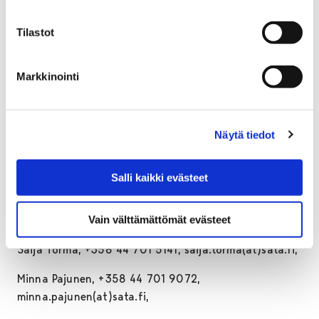
Ulla Tulkki, ulla.tulkki(at)edupori.fi
Tilastot
Tutor teachers of the English stream
24A Tuure Puurunen, tuure.puurunen(at)edupori.fi
Markkinointi
23A Susanna Hietanen,
susanna.hietanen(at)edupori.fi
Näytä tiedot
22A Sanna Hohkuri, sanna.hohkuri(at)edupori.fi
21A Marita Thomasson,
Salli kaikki evästeet
marita.thomasson(at)edupori.fi
Vain välttämättömät evästeet
School social workers
Saija Törmä, +358 44 701 5141, saija.torma(at)sata.fi,
Minna Pajunen, +358 44 701 9072,
minna.pajunen(at)sata.fi,