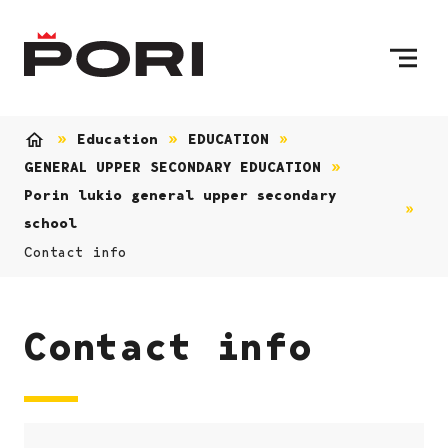
Skip to content
To Home Page
Education
EDUCATION
Home
GENERAL UPPER SECONDARY EDUCATION
Porin lukio general upper secondary
school
Contact info
Contact info