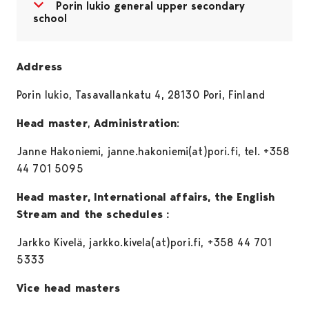
Open menu
Close menu
Porin lukio general upper secondary
school
Address
Porin lukio, Tasavallankatu 4, 28130 Pori, Finland
Head master
,
Administration
:
Janne Hakoniemi, janne.hakoniemi(at)pori.fi, tel. +358
44 701 5095
Head master, International affairs, the English
Stream and the schedules :
Jarkko Kivelä, jarkko.kivela(at)pori.fi, +358 44 701
5333
Vice head masters