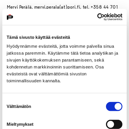
Mervi Perälä, mervi.perala(at)pori.fi, tel. +358 44 701
5320, General upper secondary school for adults
Study counsellors
Tämä sivusto käyttää evästeitä
Maija Pihl, puh. +358 44 701 9492,
maija.pihl(at)pori.fi
Hyödynnämme evästeitä, jotta voimme palvella sinua
jatkossa paremmin. Käytämme tätä tietoa analytiikan ja
Hanna Välimäki, +358 44 701 8275,
sivujen käyttökokemuksen parantamiseen, sekä
hanna.valimaki(at)edupori.fi
kohdennetun markkinoinnin suorittamiseen. Osa
evästeistä ovat välttämättömiä sivuston
Ilona Koivisto, +358 44 701 9491
toiminnallisuuden kannalta.
ilona.koivisto(at)edupori.fi
Minna Seppä, +358 44 701 4170,
Suostumuksen
minna.seppa(at)edupori.fi
Välttämätön
valinta
Antti Turja, +358 44 701 5286,
antti.turja(at)edupori.fi
Mieltymykset