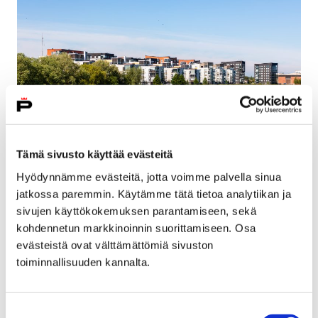
Tämä sivusto käyttää evästeitä
Hyödynnämme evästeitä, jotta voimme palvella sinua
Karjarannantiellä tehtävät puutyöt
jatkossa paremmin. Käytämme tätä tietoa analytiikan ja
vaikuttavat kevyeen liikenteeseen
sivujen käyttökokemuksen parantamiseen, sekä
tällä viikolla
kohdennetun markkinoinnin suorittamiseen. Osa
evästeistä ovat välttämättömiä sivuston
04.08.2026
toiminnallisuuden kannalta.
Karjarannantiellä leikataan puiden oksia
keskiviikosta perjantaihin 5.–7. elokuuta
Suostumuksen