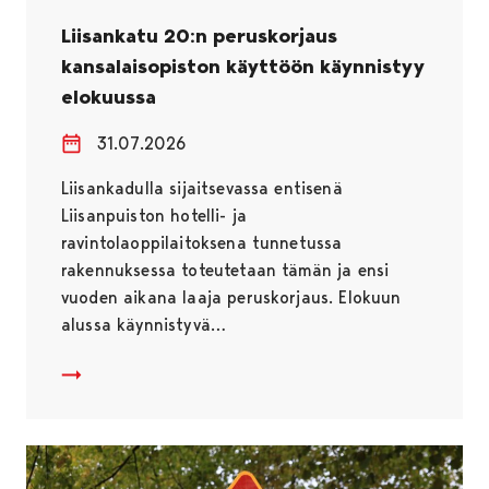
Liisankatu 20:n peruskorjaus
kansalaisopiston käyttöön käynnistyy
elokuussa
31.07.2026
Liisankadulla sijaitsevassa entisenä
Liisanpuiston hotelli- ja
ravintolaoppilaitoksena tunnetussa
rakennuksessa toteutetaan tämän ja ensi
vuoden aikana laaja peruskorjaus. Elokuun
alussa käynnistyvä…
Liisankatu 20:n peruskorjaus kansalaisopiston käyttö