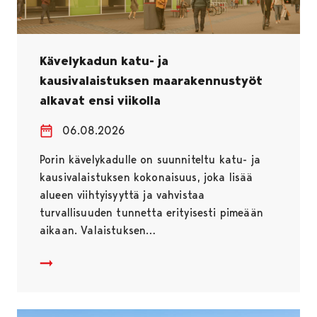
Kävelykadun katu- ja
kausivalaistuksen maarakennustyöt
alkavat ensi viikolla
06.08.2026
Porin kävelykadulle on suunniteltu katu- ja
kausivalaistuksen kokonaisuus, joka lisää
alueen viihtyisyyttä ja vahvistaa
turvallisuuden tunnetta erityisesti pimeään
aikaan. Valaistuksen…
Kävelykadun katu- ja kausivalaistuksen maarakennustyö