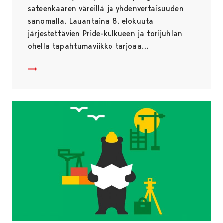
sateenkaaren väreillä ja yhdenvertaisuuden
sanomalla. Lauantaina 8. elokuuta
järjestettävien Pride-kulkueen ja torijuhlan
ohella tapahtumaviikko tarjoaa…
Pori Pride tuo sateenkaaren värit kaupunkiin