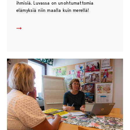
ihmisiä. Luvassa on unohtumattomia
elämyksiä niin maalla kuin merellä!
Matkailijalle
Avautuu uudessa välilehdessä