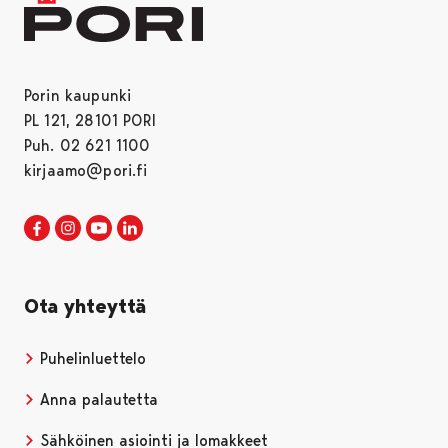
Porin kaupunki
PL 121, 28101 PORI
Puh. 02 621 1100
kirjaamo@pori.fi
Porin kaupunki Facebookissa
Avautuu uudessa välilehdessä
Porin kaupunki Instagramissa
Avautuu uudessa välilehdessä
Porin kaupunki Youtubessa
Avautuu uudessa välilehdessä
Porin kaupunki LinkedInissa
Avautuu uudessa välilehdessä
Ota yhteyttä
Puhelinluettelo
Anna palautetta
Sähköinen asiointi ja lomakkeet