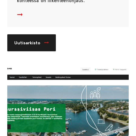
kohteessa on liikenteenohjaus.
Katujen uudelleenpäällystyksiä jatketaan tällä viikolla
Uutisarkisto