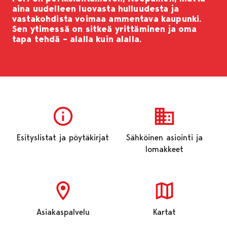
aina uudelleen luovasta hulluudesta ja
vastakohdista voimaa ammentava kaupunki.
Sen ytimessä on sitkeä yrittäminen ja oma
tapa tehdä – alalla kuin alalla.
Esityslistat ja pöytäkirjat
Sähköinen asiointi ja
lomakkeet
Asiakaspalvelu
Kartat