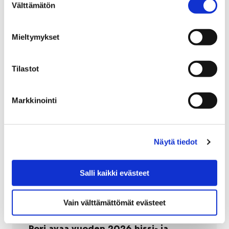
2026 kello 7–17 välillä.
Välttämätön
valinta
Kevyenliikenteenväylää joudutaan sulkemaan
osissa tietä, ja kevyt liikenne…
Mieltymykset
Karjarannantiellä tehtävät puutyöt vaikuttavat kevyeen 
Tilastot
Markkinointi
Näytä tiedot
Salli kaikki evästeet
Vain välttämättömät evästeet
Pori avaa vuoden 2026 hissi- ja