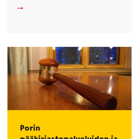
Päätöksenteko
Porin
pääkirjastopalveluiden ja