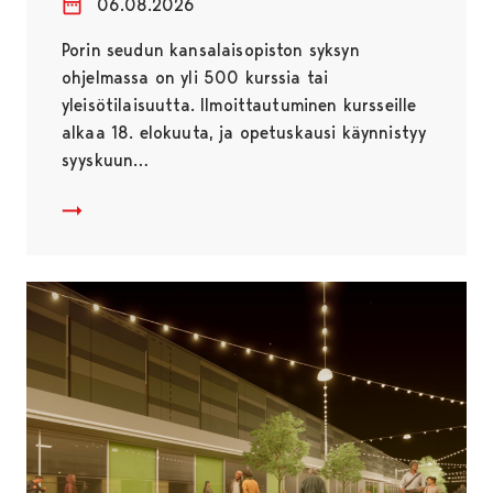
06.08.2026
Porin seudun kansalaisopiston syksyn
ohjelmassa on yli 500 kurssia tai
yleisötilaisuutta. Ilmoittautuminen kursseille
alkaa 18. elokuuta, ja opetuskausi käynnistyy
syyskuun…
Kansalaisopiston syyskausi on käynnistymässä