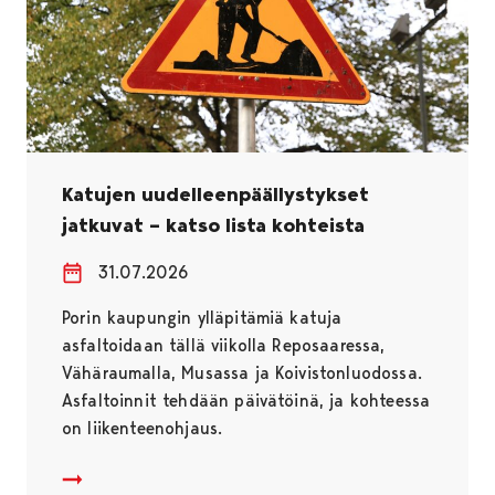
Katujen uudelleenpäällystykset
jatkuvat – katso lista kohteista
31.07.2026
Porin kaupungin ylläpitämiä katuja
asfaltoidaan tällä viikolla Reposaaressa,
Vähäraumalla, Musassa ja Koivistonluodossa.
Asfaltoinnit tehdään päivätöinä, ja kohteessa
on liikenteenohjaus.
Katujen uudelleenpäällystykset jatkuvat – katso lista k