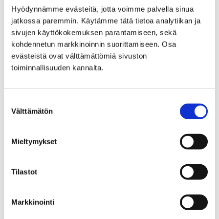
Hyödynnämme evästeitä, jotta voimme palvella sinua
Home
MONIPORI-multilingual info
jatkossa paremmin. Käytämme tätä tietoa analytiikan ja
sivujen käyttökokemuksen parantamiseen, sekä
MONIPORI-multilingual
kohdennetun markkinoinnin suorittamiseen. Osa
evästeistä ovat välttämättömiä sivuston
info
toiminnallisuuden kannalta.
Suostumuksen
Välttämätön
valinta
Home
City administration
Projects
Mieltymykset
Immigration help-desk
Information packages for immigrants
Living in Pori
Tilastot
Living in Pori
Markkinointi