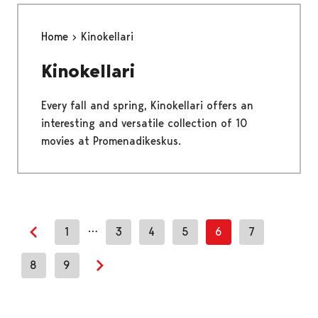
Home
Kinokellari
Kinokellari
Every fall and spring, Kinokellari offers an
interesting and versatile collection of 10
movies at Promenadikeskus.
…
1
3
4
5
6
7
Previous page
8
9
Next page