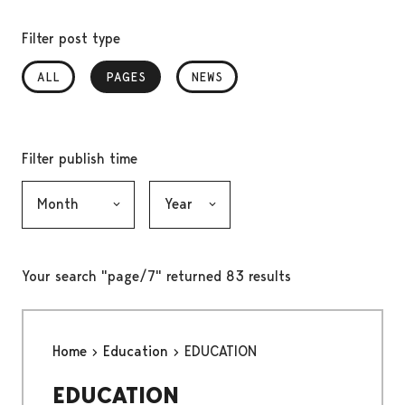
Filter post type
ALL
PAGES
, SELECTED
NEWS
Filter publish time
Month, selection submits the form
Year, selection submits the form
Your search "page/7" returned 83 results
Home
Education
EDUCATION
EDUCATION