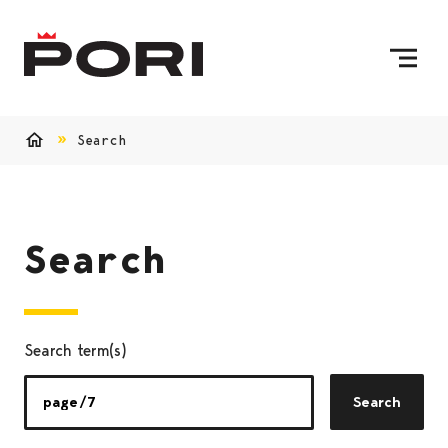
Skip to content
To Home Page
Search
Home
Search
Search term(s)
Search