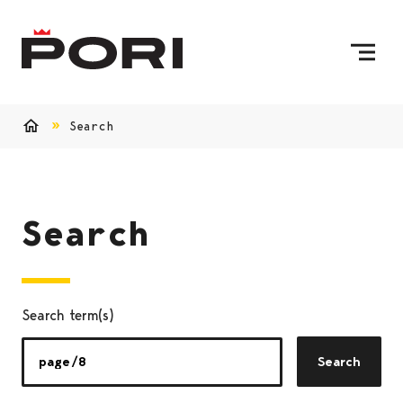
Skip to content
To Home Page
Search
Home
Search
Search term(s)
Search