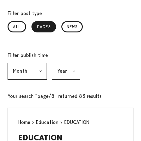
Filter post type
ALL
PAGES
, SELECTED
NEWS
Filter publish time
Month, selection submits the form
Year, selection submits the form
Your search "page/8" returned 83 results
Home
Education
EDUCATION
EDUCATION