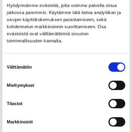
Hyödynnämme evästeitä, jotta voimme palvella sinua
Home
MONIPORI-multilingual info
jatkossa paremmin. Käytämme tätä tietoa analytiikan ja
sivujen käyttökokemuksen parantamiseen, sekä
MONIPORI-multilingual
kohdennetun markkinoinnin suorittamiseen. Osa
evästeistä ovat välttämättömiä sivuston
info
toiminnallisuuden kannalta.
Suostumuksen
Välttämätön
valinta
Home
City administration
Projects
Mieltymykset
Immigration help-desk
Information packages for immigrants
Living in Pori
Tilastot
Living in Pori
Markkinointi