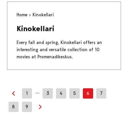
Home
Kinokellari
Kinokellari
Every fall and spring, Kinokellari offers an
interesting and versatile collection of 10
movies at Promenadikeskus.
…
1
3
4
5
6
7
Previous page
8
9
Next page