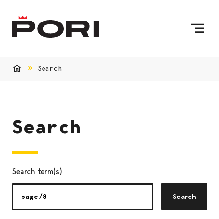
Skip to content
To Home Page
Search
Home
Search
Search term(s)
Search