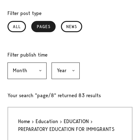
Filter post type
ALL
PAGES
, SELECTED
NEWS
Filter publish time
Month, selection submits the form
Year, selection submits the form
Your search "page/8" returned 83 results
Home
Education
EDUCATION
PREPARATORY EDUCATION FOR IMMIGRANTS