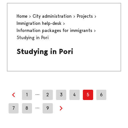
Home
City administration
Projects
Immigration help-desk
Information packages for immigrants
Studying in Pori
Studying in Pori
…
1
2
3
4
5
6
Previous page
…
7
8
9
Next page