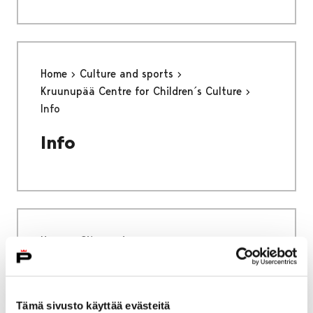
Home
Culture and sports
Kruunupää Centre for Children´s Culture
Info
Info
Home
City services
Housing and environment
Housing counseling
Housing counseling
Tämä sivusto käyttää evästeitä