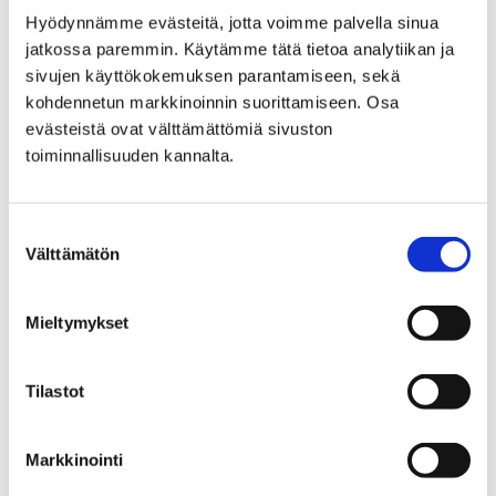
Hyödynnämme evästeitä, jotta voimme palvella sinua
jatkossa paremmin. Käytämme tätä tietoa analytiikan ja
sivujen käyttökokemuksen parantamiseen, sekä
kohdennetun markkinoinnin suorittamiseen. Osa
evästeistä ovat välttämättömiä sivuston
Home
International House Pori
toiminnallisuuden kannalta.
International House Pori
Suostumuksen
Välttämätön
valinta
Mieltymykset
Home
City administration
Decision-making
Tilastot
Committees, sub-committees and boards
Markkinointi
Committees, sub-