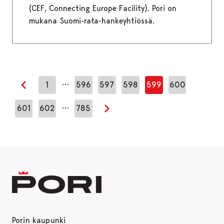
(CEF, Connecting Europe Facility). Pori on
mukana Suomi-rata-hankeyhtiössä.
…
1
596
597
598
599
600
Edellinen sivu
…
601
602
785
Seuraava sivu
Porin kaupunki