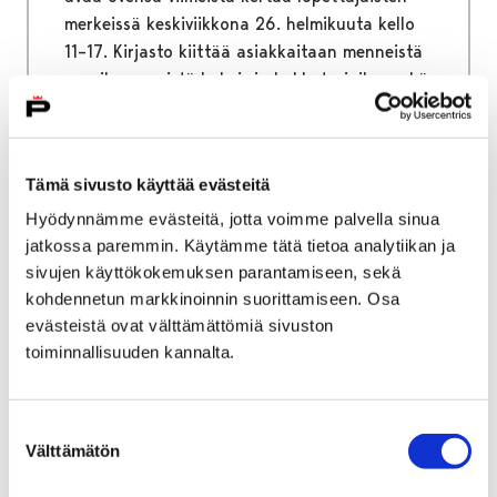
merkeissä keskiviikkona 26. helmikuuta kello
11–17. Kirjasto kiittää asiakkaitaan menneistä
vuosikymmenistä kahvi- ja kakkutarjoilun sekä
suuren kirjakarnevaalin merkeissä.
Tämä sivusto käyttää evästeitä
Hyödynnämme evästeitä, jotta voimme palvella sinua
17 helmikuun, 2020
|
Yleinen
jatkossa paremmin. Käytämme tätä tietoa analytiikan ja
sivujen käyttökokemuksen parantamiseen, sekä
Ahlaisissa asukasilta – Pori
kohdennetun markkinoinnin suorittamiseen. Osa
evästeistä ovat välttämättömiä sivuston
kutsuu paikalliset
toiminnallisuuden kannalta.
osallistumaan ja
vaikuttamaan
Suostumuksen
Välttämätön
valinta
Porin kaupunki kehittää alueellista