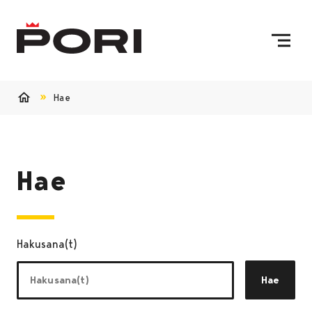
Siirry sisältöön
Etusivulle
Hae
Etusivu
Hae
Hakusana(t)
Hae