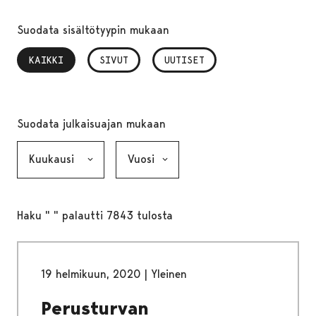
Suodata sisältötyypin mukaan
KAIKKI
, VALITTU
SIVUT
UUTISET
Suodata julkaisuajan mukaan
Kuukausi, valinta lähettää lomakkeen
Vuosi, valinta lähettää lomakkeen
Haku " " palautti 7843 tulosta
19 helmikuun, 2020
|
Yleinen
Perusturvan