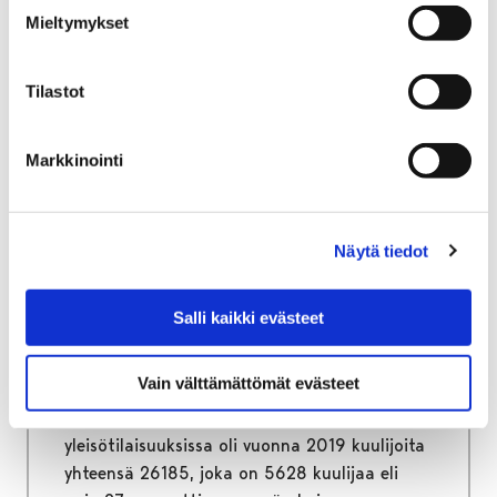
osallisuutta järjestämällä asukkaille
Mieltymykset
tapaamisia eri puolilla Poria. Ensimmäinen
tapaaminen on Ahlaisissa torstaina 27.
helmikuuta.
Tilastot
Markkinointi
17 helmikuun, 2020
|
Yleinen
Näytä tiedot
Pori Sinfoniettan
kuulijamäärät nousivat
Salli kaikki evästeet
selvästi vuonna 2019
Vain välttämättömät evästeet
Pori Sinfoniettan konserteissa ja erilaisissa
yleisötilaisuuksissa oli vuonna 2019 kuulijoita
yhteensä 26185, joka on 5628 kuulijaa eli