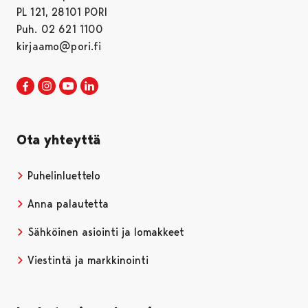
PL 121, 28101 PORI
Puh. 02 621 1100
kirjaamo@pori.fi
Porin kaupunki Facebookissa
Avautuu uudessa välilehdessä
Porin kaupunki Instagramissa
Avautuu uudessa välilehdessä
Porin kaupunki Youtubessa
Avautuu uudessa välilehdessä
Porin kaupunki LinkedInissa
Avautuu uudessa välilehdessä
Ota yhteyttä
Puhelinluettelo
Anna palautetta
Sähköinen asiointi ja lomakkeet
Viestintä ja markkinointi