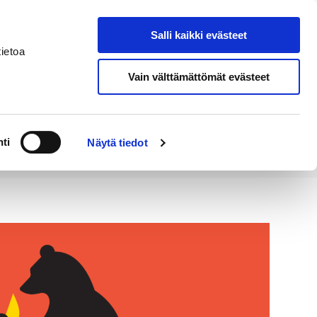
Salli kaikki evästeet
Tapahtumakalenteri
Hae sivustolta
ietoa
Vain välttämättömät evästeet
Työ ja
Kaupunki ja
rittäminen
hallinto
ti
Näytä tiedot