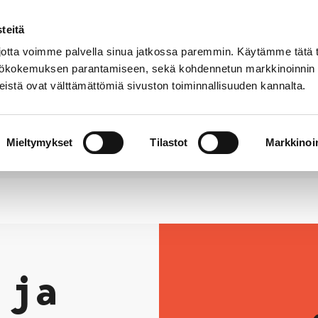
teitä
Puhelinluettelo
Anna palautetta
tta voimme palvella sinua jatkossa paremmin. Käytämme tätä t
yttökokemuksen parantamiseen, sekä kohdennetun markkinoinnin
istä ovat välttämättömiä sivuston toiminnallisuuden kannalta.
s ja
Vapaa-
Hyvinvointi
tus
aika
y
Mieltymykset
Tilastot
Markkinoin
 ja