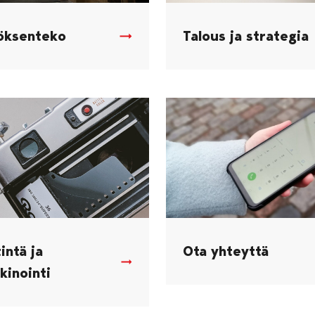
öksenteko
Talous ja strategia
intä ja
Ota yhteyttä
kinointi