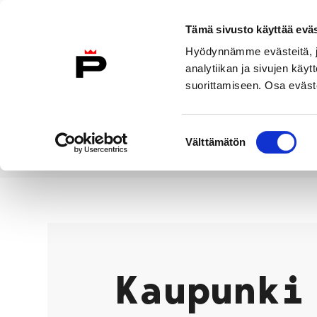
Siirry sisältöön
Tämä sivusto käyttää eväs
Suomeksi
Hyödynnämme evästeitä, jo
Etusivulle
analytiikan ja sivujen kä
suorittamiseen. Osa eväste
Asuminen ja
Kasvatu
ympäristö
koulu
Suostumuksen
Välttämätön
valinta
Kaupunki ja hallinto
Etusivu
Kaupunki