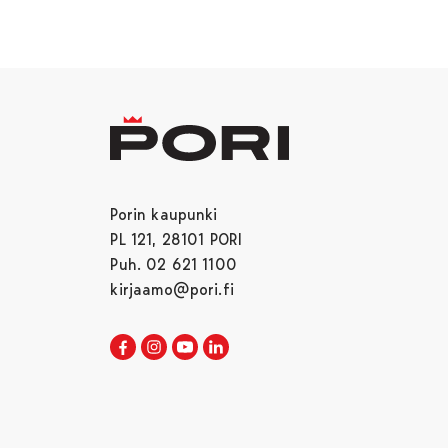
Porin kaupunki
PL 121, 28101 PORI
Puh. 02 621 1100
kirjaamo@pori.fi
Porin kaupunki Facebookissa
Avautuu uudessa välilehdessä
Porin kaupunki Instagramissa
Avautuu uudessa välilehdessä
Porin kaupunki Youtubessa
Avautuu uudessa välilehdessä
Porin kaupunki LinkedInissa
Avautuu uudessa välilehdessä