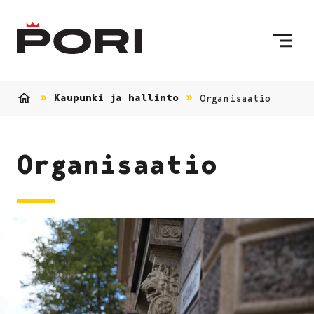
Siirry sisältöön
Etusivulle
Kaupunki ja hallinto
Organisaatio
Etusivu
Organisaatio