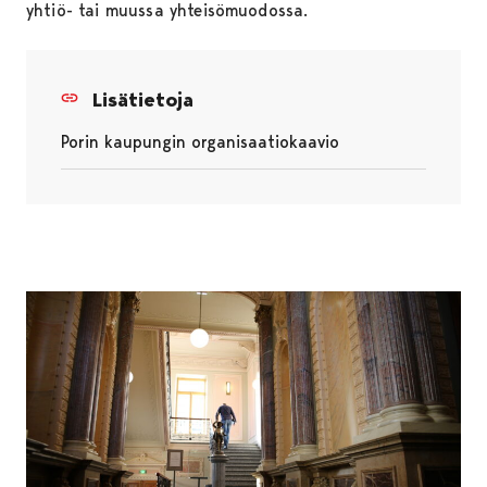
yhtiö- tai muussa yhteisömuodossa.
Lisätietoja
Porin kaupungin organisaatiokaavio
Avautuu uudessa välilehdessä