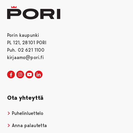
Porin kaupunki
PL 121, 28101 PORI
Puh. 02 621 1100
kirjaamo@pori.fi
Porin kaupunki Facebookissa
Avautuu uudessa välilehdessä
Porin kaupunki Instagramissa
Avautuu uudessa välilehdessä
Porin kaupunki Youtubessa
Avautuu uudessa välilehdessä
Porin kaupunki LinkedInissa
Avautuu uudessa välilehdessä
Ota yhteyttä
Puhelinluettelo
Anna palautetta