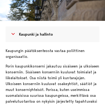
Avaa valikko
Sulje valikko
Kaupunki ja hallinto
Kaupungin päätöksenteosta vastaa poliittinen
organisaatio.
Porin kaupunkikonserni jakautuu sisäiseen ja ulkoiseen
konserniin. Sisäiseen konserniin kuuluvat toimialat ja
liikelaitokset. Osa niistä toimii yli kuntarajojen.
Ulkoiseen konserniin kuuluvat osakeyhtiöt, säätiöt ja
muut konserniyhteisöt. Porissa, kuten useimmissa
suomalaisissa suurissa kaupungeissa, merkittävä osa
palvelutuotantoa on nykyisin järjestetty tapahtuvaksi