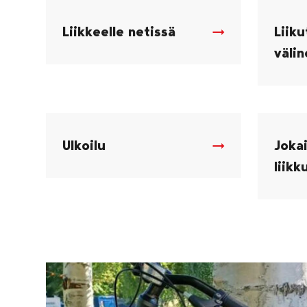
Liikkeelle netissä
Liiku
väli
Ulkoilu
Jokai
liikk