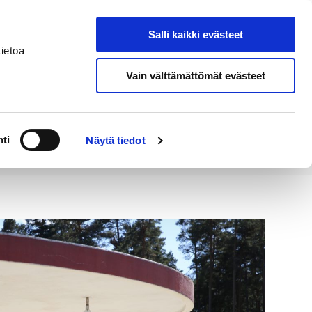
Salli kaikki evästeet
Tapahtumakalenteri
Hae sivustolta
ietoa
Vain välttämättömät evästeet
Työ ja
Kaupunki ja
rittäminen
hallinto
ti
Näytä tiedot