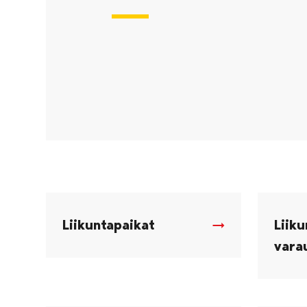
Liikuntapaikat
Liik
vara