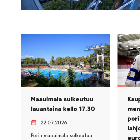
Maauimala sulkeutuu
Kau
lauantaina kello 17.30
men
pori
22.07.2026
lahj
Porin maauimala sulkeutuu
euro