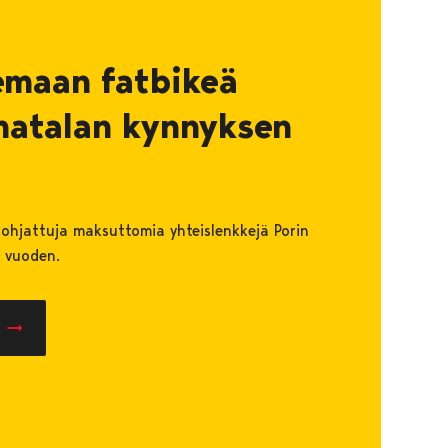
lemaan fatbikeä
 matalan kynnyksen
ä ohjattuja maksuttomia yhteislenkkejä Porin
 vuoden.