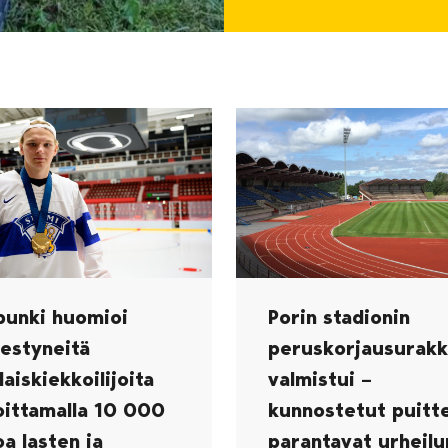
punki huomioi
Porin stadionin
estyneitä
peruskorjausurak
laiskiekkoilijoita
valmistui –
oittamalla 10 000
kunnostetut puitt
a lasten ja
parantavat urheilu