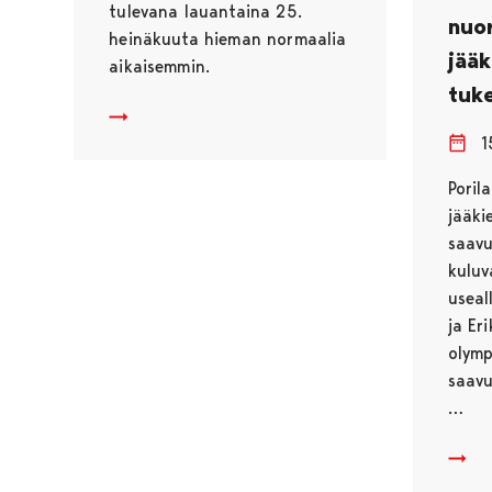
tulevana lauantaina 25.
nuo
heinäkuuta hieman normaalia
jää
aikaisemmin.
tuk
Maauimala sulkeutuu lauantaina kello 17.30
1
Poril
jääki
saav
kuluv
useal
ja Er
olymp
saavu
…
Kaupu