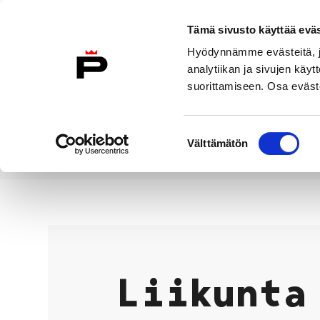
Siirry sisältöön
Tämä sivusto käyttää eväs
Suomeksi
Hyödynnämme evästeitä, jo
Etusivulle
analytiikan ja sivujen kä
suorittamiseen. Osa eväste
Asuminen ja
Kasvatu
ympäristö
koulu
Suostumuksen
Välttämätön
valinta
Vapaa-aika
Liikunta
Etusivu
Liikunta