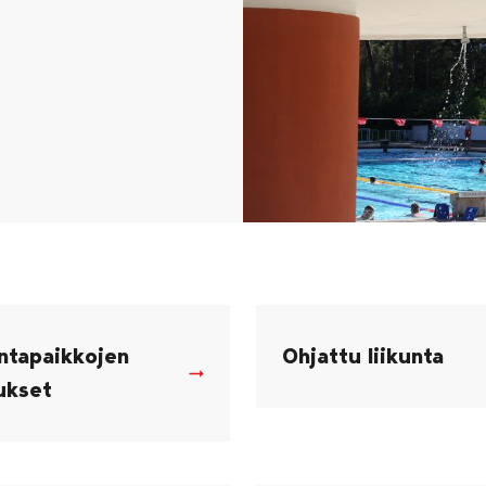
untapaikkojen
Ohjattu liikunta
ukset