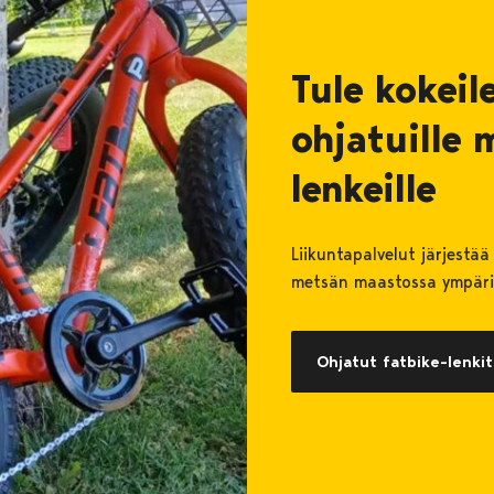
Tule kokei
ohjatuille
lenkeille
Liikuntapalvelut järjestä
metsän maastossa ympäri
Ohjatut fatbike-lenkit