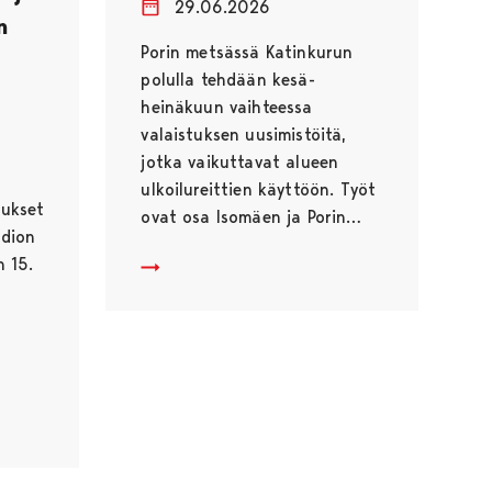
29.06.2026
n
Porin metsässä Katinkurun
polulla tehdään kesä-
heinäkuun vaihteessa
valaistuksen uusimistöitä,
jotka vaikuttavat alueen
ulkoilureittien käyttöön. Työt
ukset
ovat osa Isomäen ja Porin…
adion
 15.
Porin metsän valaistuksen uusiminen jatkuu tä
jausurakka valmistui – kunnostetut puitteet parantavat urheilu
 10 000 euroa lasten ja nuorten jääkiekkoharrastuksen tukemis