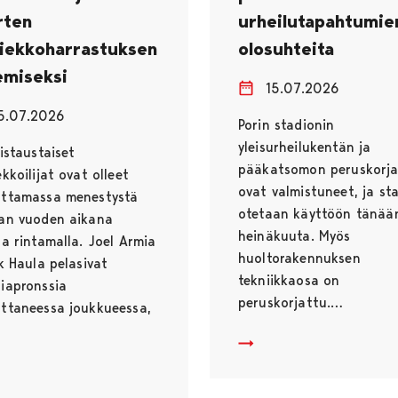
rten
urheilutapahtumie
kiekkoharrastuksen
olosuhteita
emiseksi
15.07.2026
5.07.2026
Porin stadionin
yleisurheilukentän ja
aistaustaiset
pääkatsomon peruskorja
ekkoilijat ovat olleet
ovat valmistuneet, ja st
uttamassa menestystä
otetaan käyttöön tänään
an vuoden aikana
heinäkuuta. Myös
la rintamalla. Joel Armia
huoltorakennuksen
ik Haula pelasivat
tekniikkaosa on
iapronssia
peruskorjattu.…
ttaneessa joukkueessa,
Porin stadionin peruskor
nki huomioi menestyneitä porilaiskiekkoilijoita lahjoittamalla