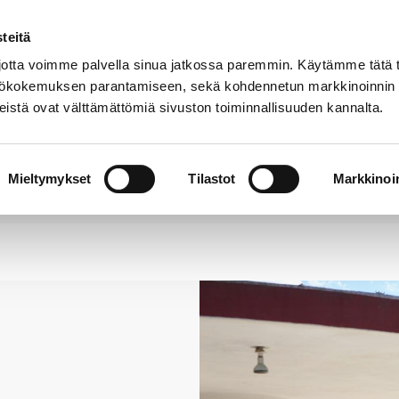
teitä
Puhelinluettelo
Anna palautetta
tta voimme palvella sinua jatkossa paremmin. Käytämme tätä t
yttökokemuksen parantamiseen, sekä kohdennetun markkinoinnin
istä ovat välttämättömiä sivuston toiminnallisuuden kannalta.
s ja
Vapaa-
Hyvinvointi
tus
aika
y
Mieltymykset
Tilastot
Markkinoin