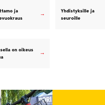
ttamo ja
Yhdistyksille ja
nevuokraus
seuroille
sella on oikeus
ua