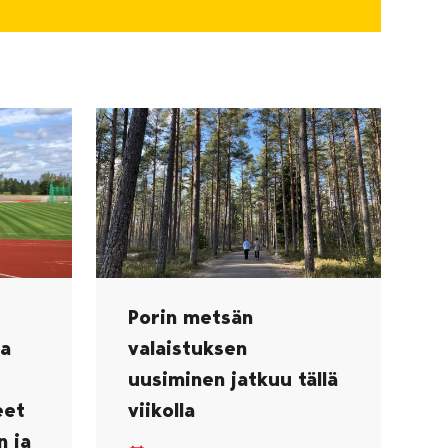
Porin metsän
ka
valaistuksen
uusiminen jatkuu tällä
eet
viikolla
n ja