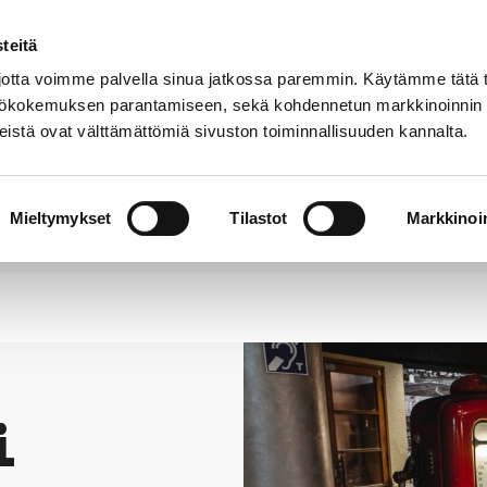
teitä
Puhelinluettelo
Anna palautetta
tta voimme palvella sinua jatkossa paremmin. Käytämme tätä t
yttökokemuksen parantamiseen, sekä kohdennetun markkinoinnin
istä ovat välttämättömiä sivuston toiminnallisuuden kannalta.
s ja
Vapaa-
Hyvinvointi
tus
aika
y
Mieltymykset
Tilastot
Markkinoin
i