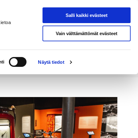
Salli kaikki evästeet
Tapahtumakalenteri
Hae sivustolta
ietoa
Vain välttämättömät evästeet
Työ ja
Kaupunki ja
rittäminen
hallinto
ti
Näytä tiedot