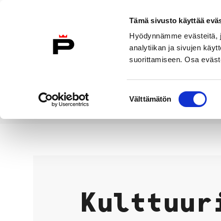
Siirry sisältöön
Tämä sivusto käyttää eväs
Suomeksi
Hyödynnämme evästeitä, jo
Etusivulle
analytiikan ja sivujen kä
suorittamiseen. Osa eväste
Asuminen ja
Kasvatu
ympäristö
koulu
Suostumuksen
Välttämätön
valinta
Vapaa-aika
Kulttuuri
Etusivu
Kulttuur