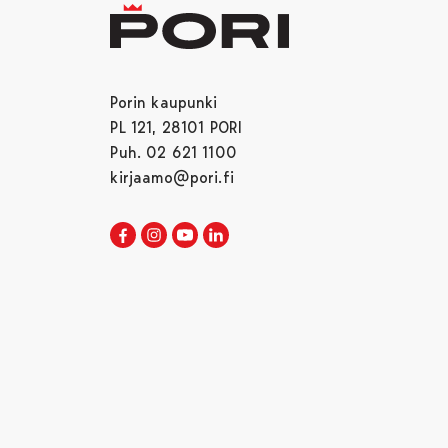
Porin kaupunki
PL 121, 28101 PORI
Puh. 02 621 1100
kirjaamo@pori.fi
Porin kaupunki Facebookissa
Avautuu uudessa välilehdessä
Porin kaupunki Instagramissa
Avautuu uudessa välilehdessä
Porin kaupunki Youtubessa
Avautuu uudessa välilehdessä
Porin kaupunki LinkedInissa
Avautuu uudessa välilehdessä