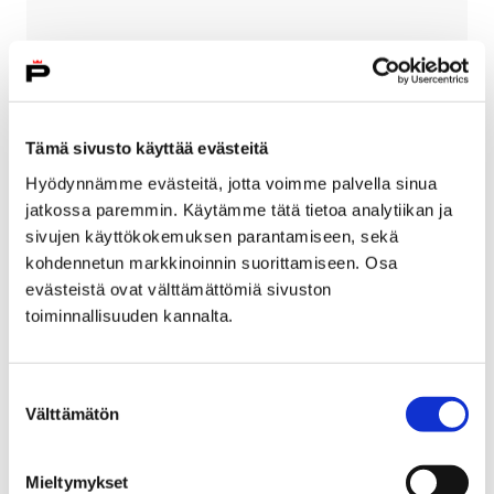
Maksut ja alennukset
Ilmoittautumalla kurssille opiskelija sitoutuu
Tämä sivusto käyttää evästeitä
maksamaan kurssimaksun. Kurssimaksun voi
Hyödynnämme evästeitä, jotta voimme palvella sinua
maksaa verkossa ilmoittautumisen yhteydessä tai
jatkossa paremmin. Käytämme tätä tietoa analytiikan ja
sähköpostiin tulevan maksulinkin kautta.
sivujen käyttökokemuksen parantamiseen, sekä
kohdennetun markkinoinnin suorittamiseen. Osa
evästeistä ovat välttämättömiä sivuston
toiminnallisuuden kannalta.
Suostumuksen
Välttämätön
valinta
Mieltymykset