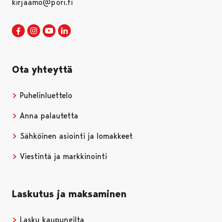
kirjaamo@pori.fi
Porin kaupunki Facebookissa
Avautuu uudessa välilehdessä
Porin kaupunki Instagramissa
Avautuu uudessa välilehdessä
Porin kaupunki Youtubessa
Avautuu uudessa välilehdessä
Porin kaupunki LinkedInissa
Avautuu uudessa välilehdessä
Ota yhteyttä
Puhelinluettelo
Anna palautetta
Sähköinen asiointi ja lomakkeet
Viestintä ja markkinointi
Laskutus ja maksaminen
Lasku kaupungilta