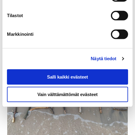
Tilastot
Opiskelu kansalaisopistossa
Markkinointi
Tarkempaa tietoa opiston käytännöistä ja
kansalaisopistossa opiskelusta
Näytä tiedot
Salli kaikki evästeet
Vain välttämättömät evästeet