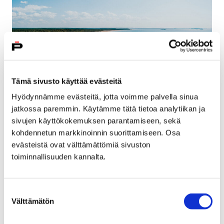
Tämä sivusto käyttää evästeitä
Hyödynnämme evästeitä, jotta voimme palvella sinua
Matkailu ja virkistys
jatkossa paremmin. Käytämme tätä tietoa analytiikan ja
sivujen käyttökokemuksen parantamiseen, sekä
kohdennetun markkinoinnin suorittamiseen. Osa
Reposaari-Kallo
evästeistä ovat välttämättömiä sivuston
toiminnallisuuden kannalta.
Yyteri
Suostumuksen
Kalafornia-Kirjurinluoto
Välttämätön
valinta