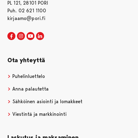
PL 121, 28101 PORI
Puh. 02 621 1100
kirjaamo@pori.fi
Porin kaupunki Facebookissa
Avautuu uudessa välilehdessä
Porin kaupunki Instagramissa
Avautuu uudessa välilehdessä
Porin kaupunki Youtubessa
Avautuu uudessa välilehdessä
Porin kaupunki LinkedInissa
Avautuu uudessa välilehdessä
Ota yhteyttä
Puhelinluettelo
Anna palautetta
Sähköinen asiointi ja lomakkeet
Viestintä ja markkinointi
Laskutus ja maksaminen