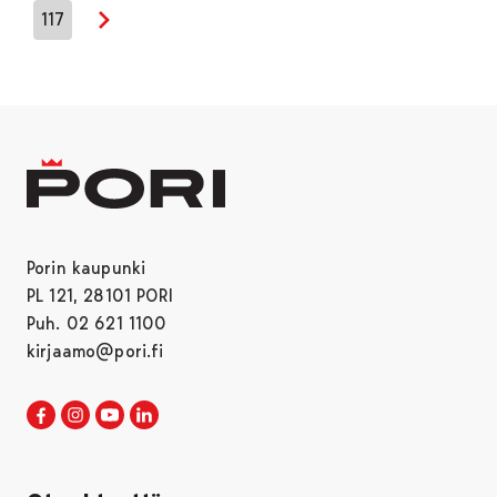
117
Seuraava sivu
Porin kaupunki
PL 121, 28101 PORI
Puh. 02 621 1100
kirjaamo@pori.fi
Porin kaupunki Facebookissa
Avautuu uudessa välilehdessä
Porin kaupunki Instagramissa
Avautuu uudessa välilehdessä
Porin kaupunki Youtubessa
Avautuu uudessa välilehdessä
Porin kaupunki LinkedInissa
Avautuu uudessa välilehdessä