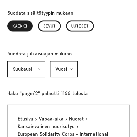
Suodata sisältötyypin mukaan
KAIKKI
, VALITTU
SIVUT
UUTISET
Suodata julkaisuajan mukaan
Kuukausi, valinta lähettää lomakkeen
Vuosi, valinta lähettää lomakkeen
Haku "page/2" palautti 1166 tulosta
Etusivu
Vapaa-aika
Nuoret
Kansainvälinen nuorisotyö
European Solidarity Corps – International