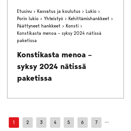
Etusivu
Kasvatus ja koulutus
Lukio
Porin lukio
Yhteistyö
Kehittämishankkeet
Päättyneet hankkeet
Konsti
Konstikasta menoa – syksy 2024 nätissä
paketissa
Konstikasta menoa –
syksy 2024 nätissä
paketissa
…
1
2
3
4
5
6
7