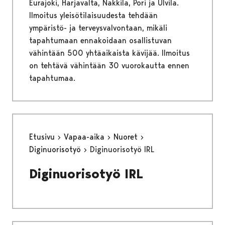
Eurajoki, Harjavalta, Nakkila, Pori ja Ulvila.
Ilmoitus yleisötilaisuudesta tehdään
ympäristö- ja terveysvalvontaan, mikäli
tapahtumaan ennakoidaan osallistuvan
vähintään 500 yhtäaikaista kävijää. Ilmoitus
on tehtävä vähintään 30 vuorokautta ennen
tapahtumaa.
Etusivu
Vapaa-aika
Nuoret
Diginuorisotyö
Diginuorisotyö IRL
Diginuorisotyö IRL