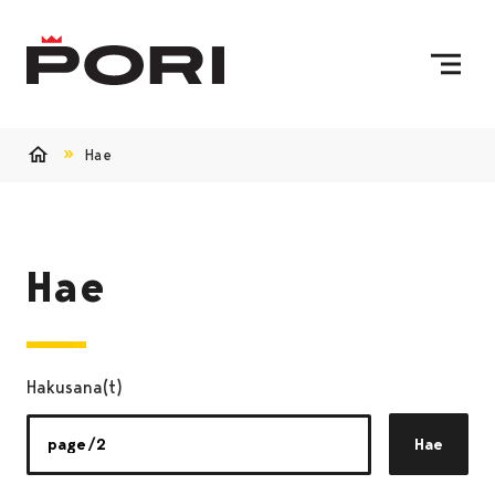
Siirry sisältöön
Etusivulle
Hae
Etusivu
Hae
Hakusana(t)
Hae