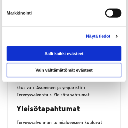
osa keskustan kehittämisen kärkihanketta.
Työssä määritetään kaikkien liikennemuotojen
Markkinointi
tavoiteverkot ja se tulee toimimaan pitkän
aikajänteen ohjenuorana katujen
tarkemmassa suunnittelussa.
Näytä tiedot
Kaupunginhallitus on hyväksynyt
liikenneverkkosuunnitelman loppuraportin
Salli kaikki evästeet
26.6.2023.
Vain välttämättömät evästeet
Etusivu
Asuminen ja ympäristö
Terveysvalvonta
Yleisötapahtumat
Yleisötapahtumat
Terveysvalvonnan toimialueeseen kuuluvat