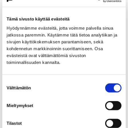
Etusivu
Kasvatus ja koulutus
Lukio
Porin lukio
Yhteistyö
Kehittämishankkeet
Tämä sivusto käyttää evästeitä
Päättyneet hankkeet
Priima
Hyödynnämme evästeitä, jotta voimme palvella sinua
Priima-päivä 25.8. Porissa
jatkossa paremmin. Käytämme tätä tietoa analytiikan ja
Priima-päivä 25.8. Porissa
sivujen käyttökokemuksen parantamiseen, sekä
kohdennetun markkinoinnin suorittamiseen. Osa
evästeistä ovat välttämättömiä sivuston
toiminnallisuuden kannalta.
Suostumuksen
Etusivu
Asuminen ja ympäristö
Välttämätön
valinta
Kaupunkikehitys
Kaupunkikeskusta
Liikenneverkkosuunnittelu
Mieltymykset
Liikenneverkkosuunnittelu
Tilastot
Porin keskustan liikenneverkkosuunnitelma on