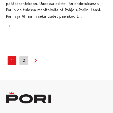
päätöksentekoon. Uudessa esittelijän ehdotuksessa
Poriin on tulossa monitoimitalot Pohjois-Poriin, Länsi-
Poriin ja Ahlaisiin sekä uudet päiväkodit…
1
2
Seuraava sivu