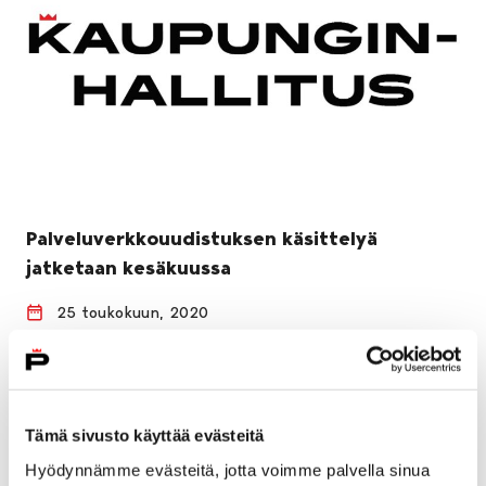
Palveluverkkouudistuksen käsittelyä
jatketaan kesäkuussa
25 toukokuun, 2020
Porin kaupunginhallitus aloitti kokouksessaan 25.
toukokuuta palveluverkkouudistuksen käsittelyn.
Tämä sivusto käyttää evästeitä
Hyödynnämme evästeitä, jotta voimme palvella sinua