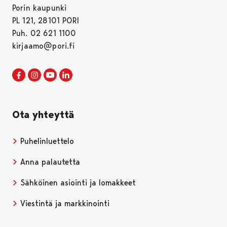
Porin kaupunki
PL 121, 28101 PORI
Puh. 02 621 1100
kirjaamo@pori.fi
Porin kaupunki Facebookissa
Avautuu uudessa välilehdessä
Porin kaupunki Instagramissa
Avautuu uudessa välilehdessä
Porin kaupunki Youtubessa
Avautuu uudessa välilehdessä
Porin kaupunki LinkedInissa
Avautuu uudessa välilehdessä
Ota yhteyttä
Puhelinluettelo
Anna palautetta
Sähköinen asiointi ja lomakkeet
Viestintä ja markkinointi