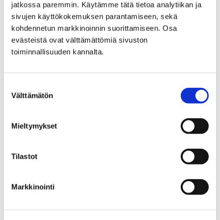
jatkossa paremmin. Käytämme tätä tietoa analytiikan ja
sivujen käyttökokemuksen parantamiseen, sekä
kohdennetun markkinoinnin suorittamiseen. Osa
evästeistä ovat välttämättömiä sivuston
toiminnallisuuden kannalta.
Suostumuksen
Välttämätön
valinta
Mieltymykset
Vaikea taloustilanne pakottaa palveluverkon
uudelleenjärjestelyihin
Tilastot
20 toukokuun, 2020
Markkinointi
Viime vuonna päätettyyn palveluverkkoon esitetään
muutoksia. Palveluverkkoa on syytä tarkastella
uudelleen yleisen taloudellisen tilanteen vuoksi. Myös