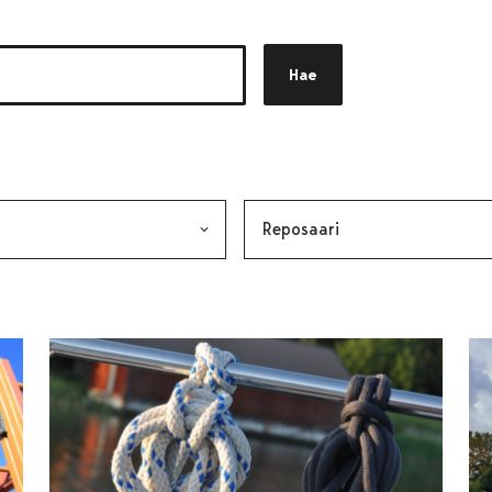
Hae
akkeen
alinta lähettää lomakkeen
Avainsana, valinta lähettää lo