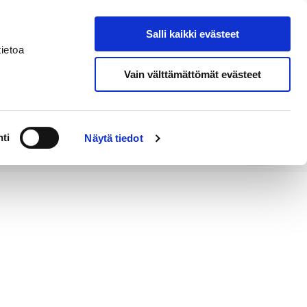
Salli kaikki evästeet
Tapahtumakalenteri
Hae sivustolta
ietoa
Vain välttämättömät evästeet
Työ ja
Kaupunki ja
rittäminen
hallinto
ti
Näytä tiedot