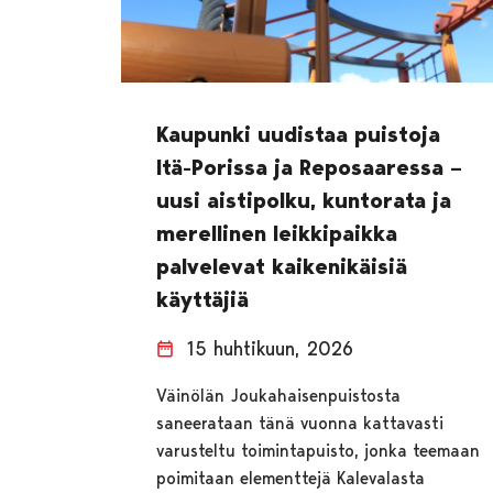
Kaupunki uudistaa puistoja
Itä-Porissa ja Reposaaressa –
uusi aistipolku, kuntorata ja
merellinen leikkipaikka
palvelevat kaikenikäisiä
käyttäjiä
15 huhtikuun, 2026
Väinölän Joukahaisenpuistosta
saneerataan tänä vuonna kattavasti
varusteltu toimintapuisto, jonka teemaan
poimitaan elementtejä Kalevalasta