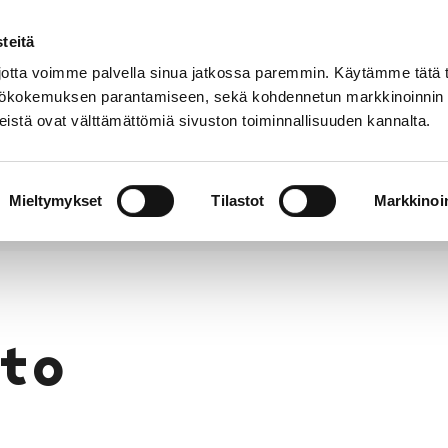
teitä
Puhelinluettelo
Anna palautetta
tta voimme palvella sinua jatkossa paremmin. Käytämme tätä t
yttökokemuksen parantamiseen, sekä kohdennetun markkinoinnin
istä ovat välttämättömiä sivuston toiminnallisuuden kannalta.
s ja
Vapaa-
Hyvinvointi
tus
aika
y
Mieltymykset
Tilastot
Markkinoin
to