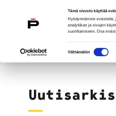
Siirry sisältöön
Tämä sivusto käyttää eväs
Suomeksi
Hyödynnämme evästeitä, jo
Etusivulle
analytiikan ja sivujen kä
suorittamiseen. Osa eväste
Asuminen ja
Kasvatu
ympäristö
koulu
Suostumuksen
Välttämätön
valinta
Uutiset
Etusivu
Uutisarkis