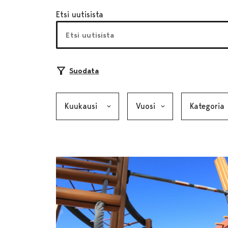
Etsi uutisista
Suodata
Kuukausi, valinta lähettää lomakkeen
Vuosi, valinta lähettää lom
Kategoria, v