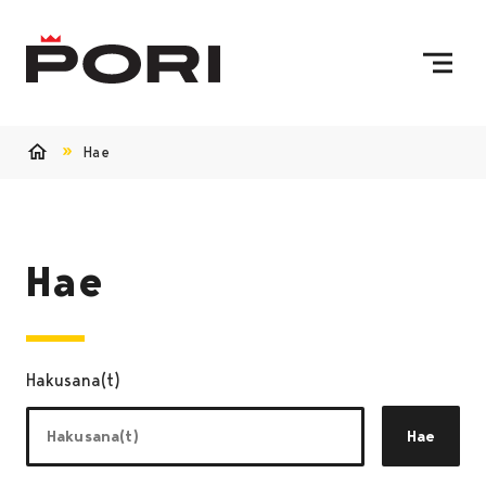
Siirry sisältöön
Etusivulle
Hae
Etusivu
Hae
Hakusana(t)
Hae