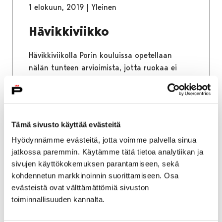
1 elokuun, 2019
|
Yleinen
Hävikkiviikko
Hävikkiviikolla Porin kouluissa opetellaan
nälän tunteen arvioimista, jotta ruokaa ei
turhaan heitettäisi lautasilta roskikseen.
Ruoka on liian hyvä ja tärkeä asia
hukattavaksi.
Tämä sivusto käyttää evästeitä
Hyödynnämme evästeitä, jotta voimme palvella sinua
jatkossa paremmin. Käytämme tätä tietoa analytiikan ja
1 elokuun, 2019
|
Yleinen
sivujen käyttökokemuksen parantamiseen, sekä
kohdennetun markkinoinnin suorittamiseen. Osa
Siltapuistokadun
evästeistä ovat välttämättömiä sivuston
toiminnallisuuden kannalta.
kiertoliittymän