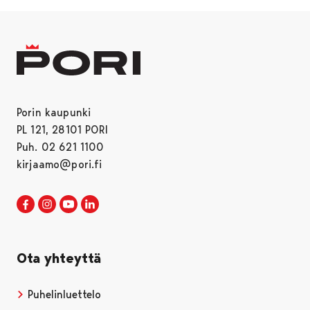
Porin kaupunki
PL 121, 28101 PORI
Puh. 02 621 1100
kirjaamo@pori.fi
Porin kaupunki Facebookissa
Avautuu uudessa välilehdessä
Porin kaupunki Instagramissa
Avautuu uudessa välilehdessä
Porin kaupunki Youtubessa
Avautuu uudessa välilehdessä
Porin kaupunki LinkedInissa
Avautuu uudessa välilehdessä
Ota yhteyttä
Puhelinluettelo