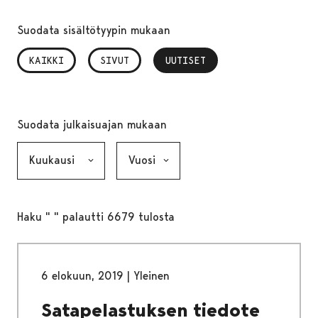
Suodata sisältötyypin mukaan
KAIKKI
SIVUT
UUTISET
, VALITTU
Suodata julkaisuajan mukaan
Kuukausi, valinta lähettää lomakkeen
Vuosi, valinta lähettää lomakkeen
Haku " " palautti 6679 tulosta
6 elokuun, 2019
|
Yleinen
Satapelastuksen tiedote