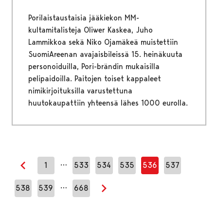
Porilaistaustaisia jääkiekon MM-
kultamitalisteja Oliwer Kaskea, Juho
Lammikkoa sekä Niko Ojamäkeä muistettiin
SuomiAreenan avajaisbileissä 15. heinäkuuta
personoiduilla, Pori-brändin mukaisilla
pelipaidoilla. Paitojen toiset kappaleet
nimikirjoituksilla varustettuna
huutokaupattiin yhteensä lähes 1000 eurolla.
…
1
533
534
535
536
537
Edellinen sivu
…
538
539
668
Seuraava sivu