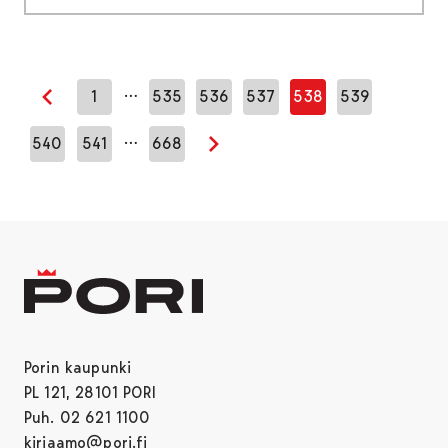
…
1
535
536
537
538
539
Edellinen sivu
…
540
541
668
Seuraava sivu
Porin kaupunki
PL 121, 28101 PORI
Puh. 02 621 1100
kirjaamo@pori.fi