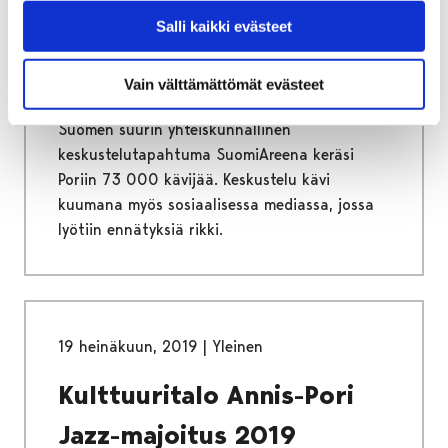
huolimatta – nuoret
Salli kaikki evästeet
lähtivät aktiivisesti
mukaan haastamaan
Vain välttämättömät evästeet
Suomen suurin yhteiskunnallinen
keskustelutapahtuma SuomiAreena keräsi
Poriin 73 000 kävijää. Keskustelu kävi
kuumana myös sosiaalisessa mediassa, jossa
lyötiin ennätyksiä rikki.
19 heinäkuun, 2019
|
Yleinen
Kulttuuritalo Annis-Pori
Jazz-majoitus 2019