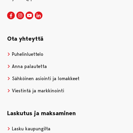
Porin kaupunki Facebookissa
Avautuu uudessa välilehdessä
Porin kaupunki Instagramissa
Avautuu uudessa välilehdessä
Porin kaupunki Youtubessa
Avautuu uudessa välilehdessä
Porin kaupunki LinkedInissa
Avautuu uudessa välilehdessä
Ota yhteyttä
Puhelinluettelo
Anna palautetta
Sähköinen asiointi ja lomakkeet
Viestintä ja markkinointi
Laskutus ja maksaminen
Lasku kaupungilta