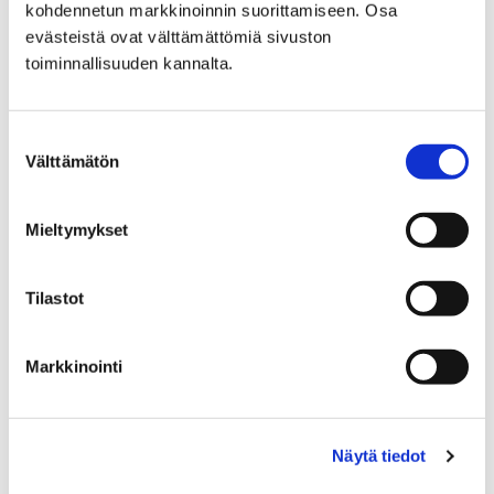
kohdennetun markkinoinnin suorittamiseen. Osa
yhteensä kahdeksalla eri lavalla ja myös
evästeistä ovat välttämättömiä sivuston
muualla Porin alueella. Keskustelujen runsas
toiminnallisuuden kannalta.
määrä saattaa aiheuttaa valinnanvaikeutta,
joten lue alta tämän päivän keskustelujen
tärpit!
Suostumuksen
Välttämätön
valinta
Mieltymykset
19 heinäkuun, 2019
|
Yleinen
Tilastot
SuomiAreenan
kävijämäärä nousi
Markkinointi
ennätystasolle
oikukkaasta säästä
Näytä tiedot