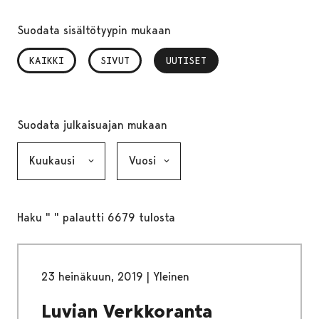
Suodata sisältötyypin mukaan
KAIKKI
SIVUT
UUTISET
, VALITTU
Suodata julkaisuajan mukaan
Kuukausi, valinta lähettää lomakkeen
Vuosi, valinta lähettää lomakkeen
Haku " " palautti 6679 tulosta
23 heinäkuun, 2019
|
Yleinen
Luvian Verkkoranta