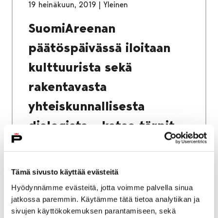
19 heinäkuun, 2019
|
Yleinen
SuomiAreenan
päätöspäivässä iloitaan
kulttuurista sekä
rakentavasta
yhteiskunnallisesta
dialogista – katso tärpit
perjantain tilaisuuksiin
Suomen suurin yhteiskunnallinen
Tämä sivusto käyttää evästeitä
keskustelutapahtuma, SuomiAreena,
Hyödynnämme evästeitä, jotta voimme palvella sinua
järjestetään tällä viikolla Porissa 14. kerran.
jatkossa paremmin. Käytämme tätä tietoa analytiikan ja
Monipuolista ohjelmaa löytyy jopa 200
sivujen käyttökokemuksen parantamiseen, sekä
tilaisuuden voimin jokaiselle arkipäivälle