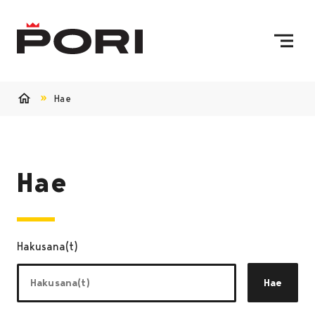
Siirry sisältöön
Etusivulle
Hae
Etusivu
Hae
Hakusana(t)
Hae