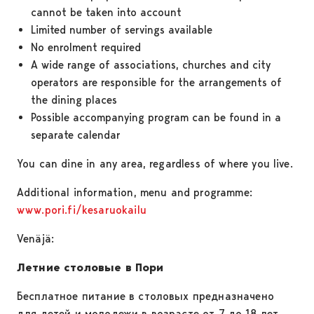
cannot be taken into account
Limited number of servings available
No enrolment required
A wide range of associations, churches and city
operators are responsible for the arrangements of
the dining places
Possible accompanying program can be found in a
separate calendar
You can dine in any area, regardless of where you live.
Additional information, menu and programme:
www.pori.fi/kesaruokailu
Venäjä:
Летние столовые в Пори
Бесплатное питание в столовых предназначено
для детей и молодежи в возрасте от 7 до 18 лет.