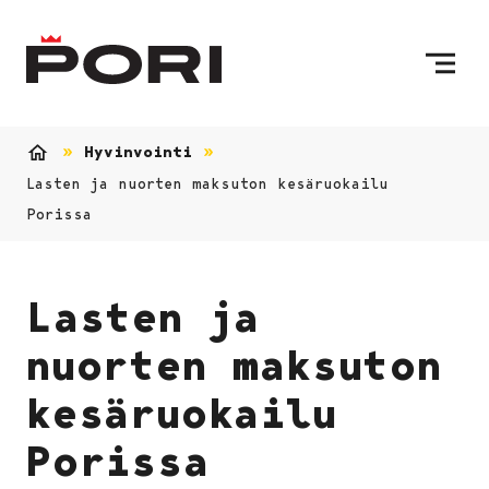
Siirry sisältöön
Etusivulle
Hyvinvointi
Etusivu
Lasten ja nuorten maksuton kesäruokailu
Porissa
Lasten ja
nuorten maksuton
kesäruokailu
Porissa