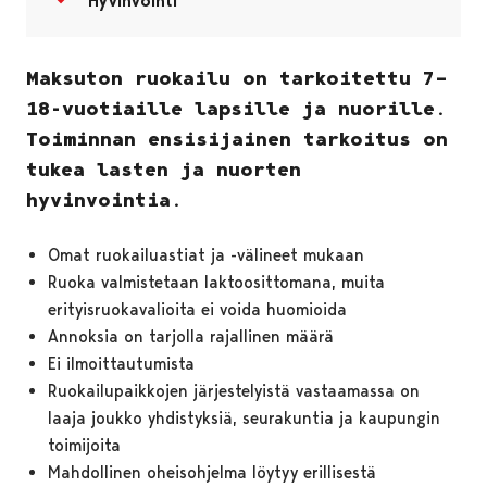
Hyvinvointi
Maksuton ruokailu on tarkoitettu 7–
18-vuotiaille lapsille ja nuorille.
Toiminnan ensisijainen tarkoitus on
tukea lasten ja nuorten
hyvinvointia.
Omat ruokailuastiat ja -välineet mukaan
Ruoka valmistetaan laktoosittomana, muita
erityisruokavalioita ei voida huomioida
Annoksia on tarjolla rajallinen määrä
Ei ilmoittautumista
Ruokailupaikkojen järjestelyistä vastaamassa on
laaja joukko yhdistyksiä, seurakuntia ja kaupungin
toimijoita
Mahdollinen oheisohjelma löytyy erillisestä