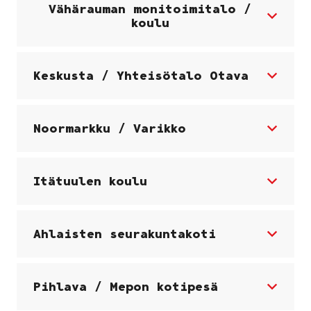
Vähärauman monitoimitalo /
koulu
Keskusta / Yhteisötalo Otava
Noormarkku / Varikko
Itätuulen koulu
Ahlaisten seurakuntakoti
Pihlava / Mepon kotipesä