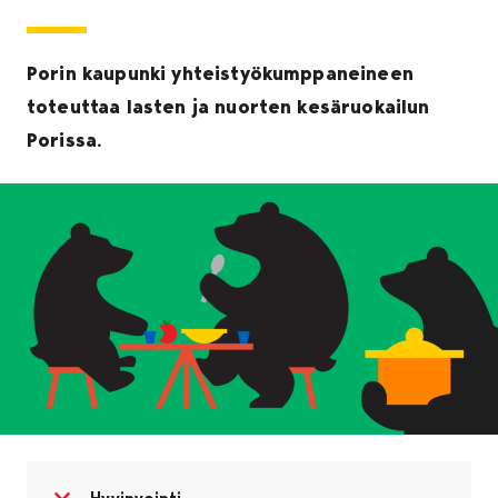
Porin kaupunki yhteistyökumppaneineen
toteuttaa lasten ja nuorten kesäruokailun
Porissa.
Avaa valikko
Sulje valikko