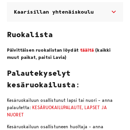
Kaarisillan yhtenäiskoulu
Ruokalista
Päivittäisen ruokalistan löydät
täältä
(kaikki
muut paikat, paitsi Lavia)
Palautekyselyt
kesäruokailusta:
Kesäruokailuun osallistunut lapsi tai nuori – anna
palautetta:
KESÄRUOKAILUPALAUTE, LAPSET JA
NUORET
Kesäruokailuun osallistuneen huoltaja – anna