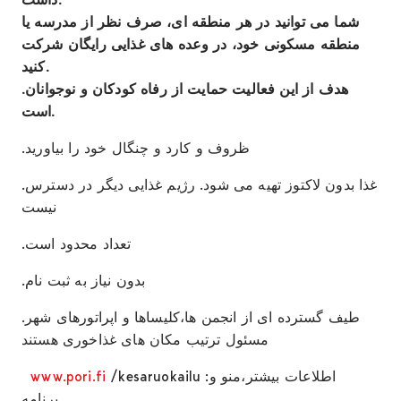
شما می توانید در هر منطقه ای، صرف نظر از مدرسه یا
منطقه مسکونی خود، در وعده های غذایی رایگان شرکت
کنید.
.هدف از این فعالیت حمایت از رفاه کودکان و نوجوانان
است.
.ظروف و کارد و چنگال خود را بیاورید
.غذا بدون لاکتوز تهیه می شود. رژیم غذایی دیگر در دسترس
نیست
.تعداد محدود است
.بدون نیاز به ثبت نام
.طیف گسترده ای از انجمن ها،کلیساها و اپراتورهای شهر
مسئول ترتیب مکان های غذاخوری هستند
www.pori.fi
/kesaruokailu :اطلاعات بیشتر،منو و
برنامه