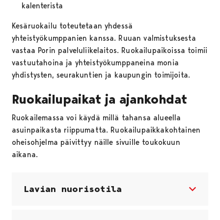
kalenterista
Kesäruokailu toteutetaan yhdessä
yhteistyökumppanien kanssa. Ruuan valmistuksesta
vastaa Porin palveluliikelaitos. Ruokailupaikoissa toimii
vastuutahoina ja yhteistyökumppaneina monia
yhdistysten, seurakuntien ja kaupungin toimijoita.
Ruokailupaikat ja ajankohdat
Ruokailemassa voi käydä millä tahansa alueella
asuinpaikasta riippumatta. Ruokailupaikkakohtainen
oheisohjelma päivittyy näille sivuille toukokuun
aikana.
Lavian nuorisotila