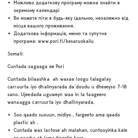
Можливо додаткову програму можна знайти в
окремому календарі
Ви можете піти в будь-яку їдальню, незалежно від
місця вашого проживання.
Додаткова інформація, меню та супутня
програма: www.pori.fi/kesaruokailu
Somali:
Cuntada xagaaga ee Pori
Cuntada bilaashka ah waxaa loogu talagalay
carruurta iyo dhalinyarada da’doodu u dhexeyso 7-18
sano. Ujeedada uguweyn waa in la taageero
wanaagga carruurta iyo dhallinyarada.
Soo qaado suxuun, midiyo , fargeeto ama qaado
plastic ah .
Cuntada wax lactose ah malahan, cuntooyinka kale
ee gaarka ah lama tixgelin karo.