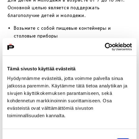
Основной целью является поддержать
благополучие детей и молодежи.
Возьмите с собой пищевые контейнеры и
столовые приборы
Блюда меню безлактозные, другие специальные
диеты не принимаются во внимание
Количество порций ограничено
Регистрироваться не надо
Tämä sivusto käyttää evästeitä
За организацию столовых отвечает широкий круг
Hyödynnämme evästeitä, jotta voimme palvella sinua
работников из обществ, церковных приходов и
jatkossa paremmin. Käytämme tätä tietoa analytiikan ja
города.
sivujen käyttökokemuksen parantamiseen, sekä
Возможную дополнительную программу можно
kohdennetun markkinoinnin suorittamiseen. Osa
найти в отдельном календаре
evästeistä ovat välttämättömiä sivuston
toiminnallisuuden kannalta.
Вы можете пойти в любую столовую, независимо от
места вашего проживания. Дополнительная
информация, меню и сопутствующая программа:
Suostumuksen