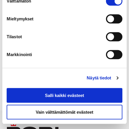
Välttämätön
valinta
reiluja kahvihuoneita!
Porissa oppilaiden koulusta ostama
Mieltymykset
välipalakahvi on Reilun kaupan kahvia. Porin
Reilun kaupan kannatustyöryhmä haastaa
Tilastot
myös opettajainhuoneet ryhtymään reiluun
kahvitteluun. Kannatustyöryhmä tarjoaa
jokaiselle haasteeseen vastaavalle
Markkinointi
kahvihuoneelle maistiaisiksi paketin Reilua
kahvia ja teetä. Kaarisillan yhtenäiskoulu on jo
vastannut haasteeseen. Mikä koulu ottaa
Näytä tiedot
haasteen seuraavaksi vastaan?
Salli kaikki evästeet
Vain välttämättömät evästeet