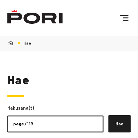
Siirry sisältöön
Etusivulle
Hae
Etusivu
Hae
Hakusana(t)
Hae