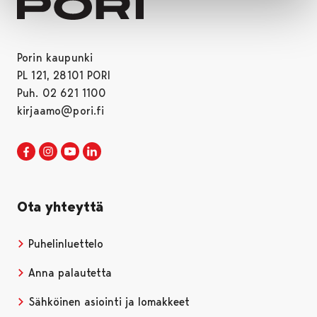
Porin kaupunki
PL 121, 28101 PORI
Puh. 02 621 1100
kirjaamo@pori.fi
Porin kaupunki Facebookissa
Avautuu uudessa välilehdessä
Porin kaupunki Instagramissa
Avautuu uudessa välilehdessä
Porin kaupunki Youtubessa
Avautuu uudessa välilehdessä
Porin kaupunki LinkedInissa
Avautuu uudessa välilehdessä
Ota yhteyttä
Puhelinluettelo
Anna palautetta
Sähköinen asiointi ja lomakkeet