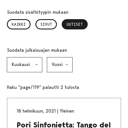
Suodata sisältötyypin mukaan
KAIKKI
SIVUT
UUTISET
, VALITTU
Suodata julkaisuajan mukaan
Kuukausi, valinta lähettää lomakkeen
Vuosi, valinta lähettää lomakkeen
Haku "page/119" palautti 2 tulosta
18 helmikuun, 2021
|
Yleinen
Pori Sinfonietta: Tango del