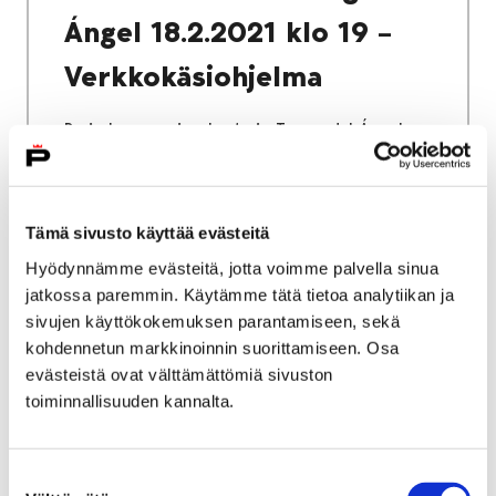
Ángel 18.2.2021 klo 19 –
Verkkokäsiohjelma
Porin kaupunginorkesterin Tango del Ángel -
sinfoniakonsertti esitetään maksuttomana
verkossa orkesterin YouTube-kanavalla
torstaina kello 19 alkaen. Katsottavissa
Tämä sivusto käyttää evästeitä
ainoastaan suorana.
Hyödynnämme evästeitä, jotta voimme palvella sinua
jatkossa paremmin. Käytämme tätä tietoa analytiikan ja
sivujen käyttökokemuksen parantamiseen, sekä
kohdennetun markkinoinnin suorittamiseen. Osa
16 joulukuun, 2019
|
Yleinen
evästeistä ovat välttämättömiä sivuston
toiminnallisuuden kannalta.
Haaste:
Opettajainhuoneista
Suostumuksen