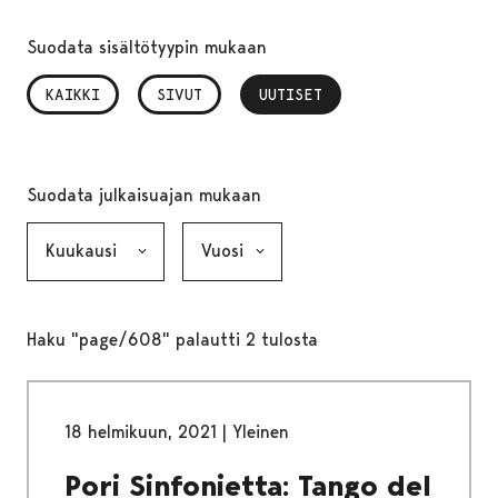
Suodata sisältötyypin mukaan
KAIKKI
SIVUT
UUTISET
, VALITTU
Suodata julkaisuajan mukaan
Kuukausi, valinta lähettää lomakkeen
Vuosi, valinta lähettää lomakkeen
Haku "page/608" palautti 2 tulosta
18 helmikuun, 2021
|
Yleinen
Pori Sinfonietta: Tango del