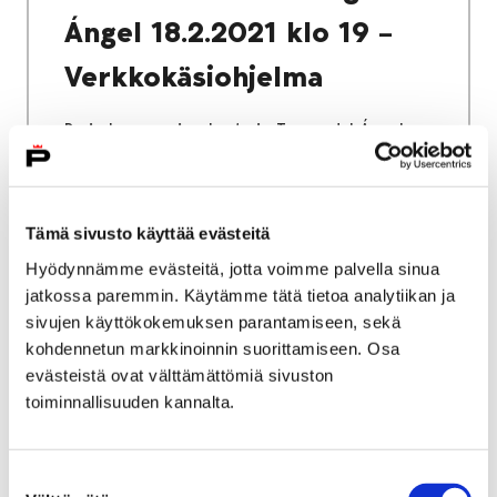
Ángel 18.2.2021 klo 19 –
Verkkokäsiohjelma
Porin kaupunginorkesterin Tango del Ángel -
sinfoniakonsertti esitetään maksuttomana
verkossa orkesterin YouTube-kanavalla
torstaina kello 19 alkaen. Katsottavissa
Tämä sivusto käyttää evästeitä
ainoastaan suorana.
Hyödynnämme evästeitä, jotta voimme palvella sinua
jatkossa paremmin. Käytämme tätä tietoa analytiikan ja
sivujen käyttökokemuksen parantamiseen, sekä
kohdennetun markkinoinnin suorittamiseen. Osa
16 joulukuun, 2019
|
Yleinen
evästeistä ovat välttämättömiä sivuston
toiminnallisuuden kannalta.
Haaste:
Opettajainhuoneista
Suostumuksen