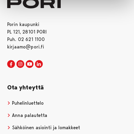
Porin kaupunki
PL 121, 28101 PORI
Puh. 02 621 1100
kirjaamo@pori.fi
Porin kaupunki Facebookissa
Avautuu uudessa välilehdessä
Porin kaupunki Instagramissa
Avautuu uudessa välilehdessä
Porin kaupunki Youtubessa
Avautuu uudessa välilehdessä
Porin kaupunki LinkedInissa
Avautuu uudessa välilehdessä
Ota yhteyttä
Puhelinluettelo
Anna palautetta
Sähköinen asiointi ja lomakkeet