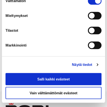
Välttämätön
valinta
reiluja kahvihuoneita!
Porissa oppilaiden koulusta ostama
Mieltymykset
välipalakahvi on Reilun kaupan kahvia. Porin
Reilun kaupan kannatustyöryhmä haastaa
Tilastot
myös opettajainhuoneet ryhtymään reiluun
kahvitteluun. Kannatustyöryhmä tarjoaa
jokaiselle haasteeseen vastaavalle
Markkinointi
kahvihuoneelle maistiaisiksi paketin Reilua
kahvia ja teetä. Kaarisillan yhtenäiskoulu on jo
vastannut haasteeseen. Mikä koulu ottaa
Näytä tiedot
haasteen seuraavaksi vastaan?
Salli kaikki evästeet
Vain välttämättömät evästeet