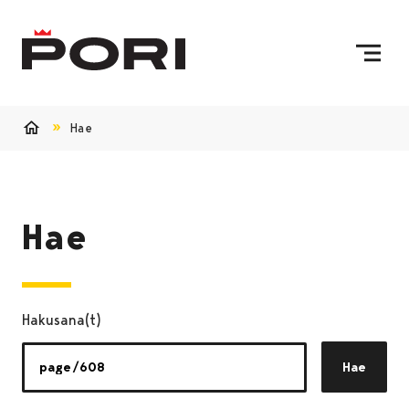
Siirry sisältöön
Etusivulle
Hae
Etusivu
Hae
Hakusana(t)
Hae