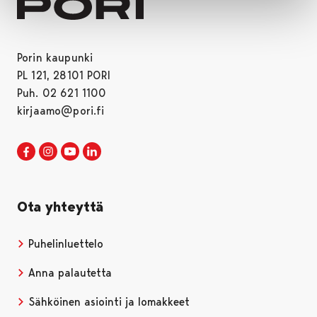
Porin kaupunki
PL 121, 28101 PORI
Puh. 02 621 1100
kirjaamo@pori.fi
Porin kaupunki Facebookissa
Avautuu uudessa välilehdessä
Porin kaupunki Instagramissa
Avautuu uudessa välilehdessä
Porin kaupunki Youtubessa
Avautuu uudessa välilehdessä
Porin kaupunki LinkedInissa
Avautuu uudessa välilehdessä
Ota yhteyttä
Puhelinluettelo
Anna palautetta
Sähköinen asiointi ja lomakkeet