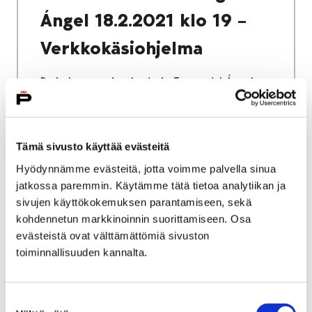
Ángel 18.2.2021 klo 19 –
Verkkokäsiohjelma
Porin kaupunginorkesterin Tango del Ángel -
sinfoniakonsertti esitetään maksuttomana
verkossa orkesterin YouTube-kanavalla
torstaina kello 19 alkaen. Katsottavissa
Tämä sivusto käyttää evästeitä
ainoastaan suorana.
Hyödynnämme evästeitä, jotta voimme palvella sinua
jatkossa paremmin. Käytämme tätä tietoa analytiikan ja
sivujen käyttökokemuksen parantamiseen, sekä
kohdennetun markkinoinnin suorittamiseen. Osa
16 joulukuun, 2019
|
Yleinen
evästeistä ovat välttämättömiä sivuston
toiminnallisuuden kannalta.
Haaste:
Opettajainhuoneista
Suostumuksen