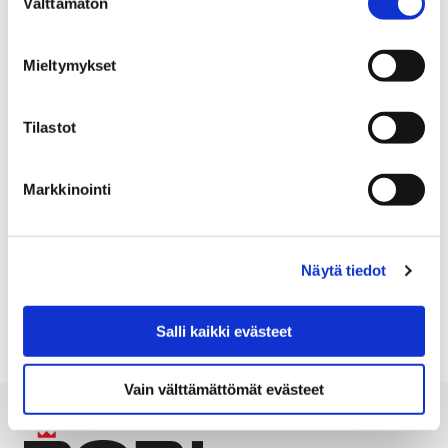
Välttämätön
valinta
reiluja kahvihuoneita!
Porissa oppilaiden koulusta ostama
Mieltymykset
välipalakahvi on Reilun kaupan kahvia. Porin
Reilun kaupan kannatustyöryhmä haastaa
Tilastot
myös opettajainhuoneet ryhtymään reiluun
kahvitteluun. Kannatustyöryhmä tarjoaa
jokaiselle haasteeseen vastaavalle
Markkinointi
kahvihuoneelle maistiaisiksi paketin Reilua
kahvia ja teetä. Kaarisillan yhtenäiskoulu on jo
vastannut haasteeseen. Mikä koulu ottaa
Näytä tiedot
haasteen seuraavaksi vastaan?
Salli kaikki evästeet
Vain välttämättömät evästeet