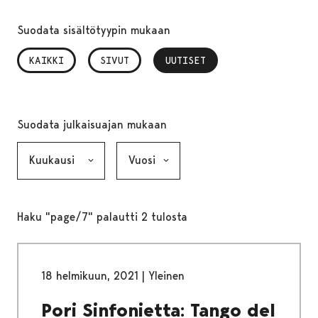
Suodata sisältötyypin mukaan
KAIKKI
SIVUT
UUTISET
, VALITTU
Suodata julkaisuajan mukaan
Kuukausi, valinta lähettää lomakkeen
Vuosi, valinta lähettää lomakkeen
Haku "page/7" palautti 2 tulosta
18 helmikuun, 2021
|
Yleinen
Pori Sinfonietta: Tango del