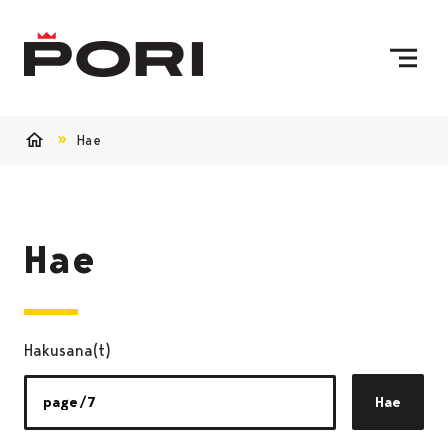
Siirry sisältöön
Etusivulle
Hae
Etusivu
Hae
Hakusana(t)
Hae