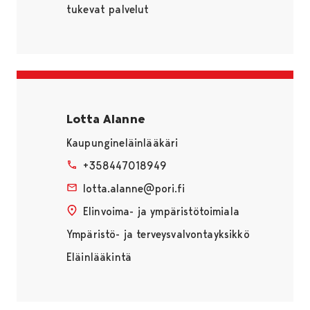
tukevat palvelut
Lotta Alanne
Kaupungineläinlääkäri
+358447018949
lotta.alanne@pori.fi
Elinvoima- ja ympäristötoimiala
Ympäristö- ja terveysvalvontayksikkö
Eläinlääkintä