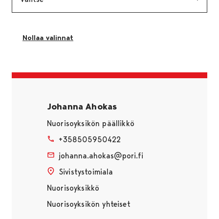
Nollaa valinnat
Sivu latautuu uudestaan ilman suodatuksia
Johanna Ahokas
Nuorisoyksikön päällikkö
+358505950422
johanna.ahokas@pori.fi
Sivistystoimiala
Nuorisoyksikkö
Nuorisoyksikön yhteiset