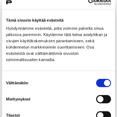
+358447010234
susanna.ahven@pori.fi
Tämä sivusto käyttää evästeitä
Konsernipalvelut
Hyödynnämme evästeitä, jotta voimme palvella sinua
HR-yksikkö
jatkossa paremmin. Käytämme tätä tietoa analytiikan ja
HR-yksikkö
sivujen käyttökokemuksen parantamiseen, sekä
kohdennetun markkinoinnin suorittamiseen. Osa
evästeistä ovat välttämättömiä sivuston
toiminnallisuuden kannalta.
Suostumuksen
Mari Ahvenjärvi
Välttämätön
valinta
Viestintäsuunnittelija
+358504726121
Mieltymykset
mari.ahvenjarvi@pori.fi
Konsernipalvelut
Tilastot