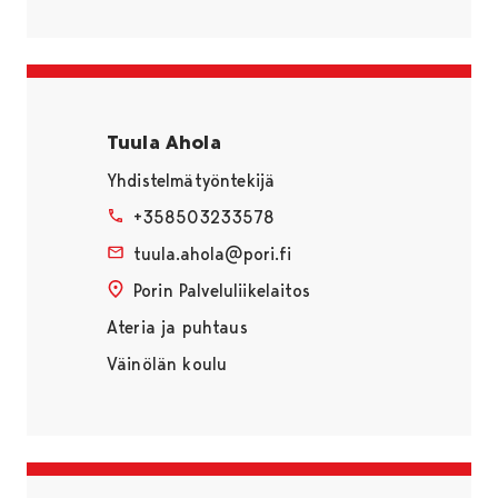
Tuula Ahola
Yhdistelmätyöntekijä
+358503233578
tuula.ahola@pori.fi
Porin Palveluliikelaitos
Ateria ja puhtaus
Väinölän koulu