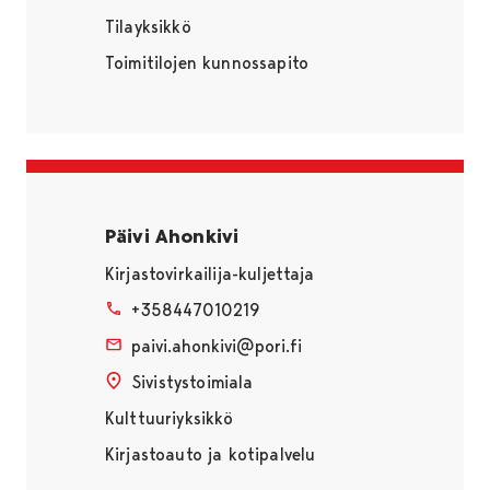
Tilayksikkö
Toimitilojen kunnossapito
Päivi Ahonkivi
Kirjastovirkailija-kuljettaja
+358447010219
paivi.ahonkivi@pori.fi
Sivistystoimiala
Kulttuuriyksikkö
Kirjastoauto ja kotipalvelu