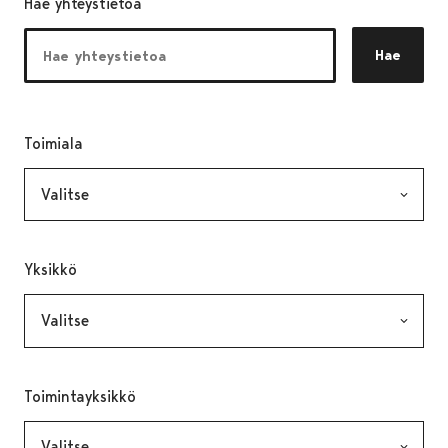
Hae yhteystietoa
Hae
Toimiala
, valinta lähettää lomakkeen
Yksikkö
, valinta lähettää lomakkeen
Toimintayksikkö
, valinta lähettää lomakkeen