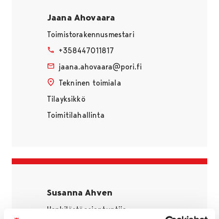
Jaana Ahovaara
Toimistorakennusmestari
+358447011817
jaana.ahovaara@pori.fi
Tekninen toimiala
Tilayksikkö
Toimitilahallinta
Susanna Ahven
Henkilöstöasiantuntija