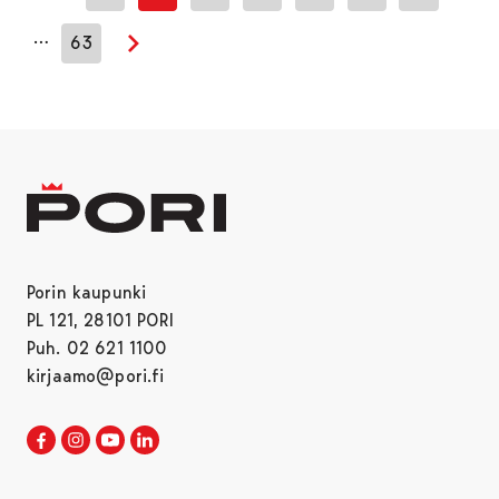
Edellinen sivu
…
63
Seuraava sivu
Porin kaupunki
PL 121, 28101 PORI
Puh. 02 621 1100
kirjaamo@pori.fi
Porin kaupunki Facebookissa
Avautuu uudessa välilehdessä
Porin kaupunki Instagramissa
Avautuu uudessa välilehdessä
Porin kaupunki Youtubessa
Avautuu uudessa välilehdessä
Porin kaupunki LinkedInissa
Avautuu uudessa välilehdessä