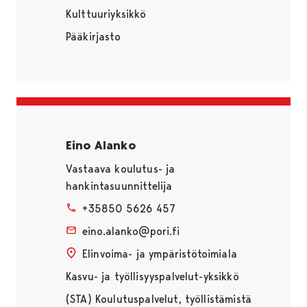
Kulttuuriyksikkö
Pääkirjasto
Eino Alanko
Vastaava koulutus- ja
hankintasuunnittelija
+35850 5626 457
eino.alanko@pori.fi
Elinvoima- ja ympäristötoimiala
Kasvu- ja työllisyyspalvelut-yksikkö
(STA) Koulutuspalvelut, työllistämistä