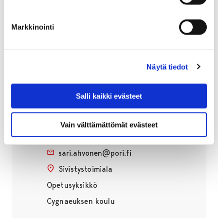
Viestintä- ja brändiyksikkö
Viestintä- ja brändiyksikkö
Markkinointi
Näytä tiedot
Salli kaikki evästeet
Sari Ahvonen
Koulusihteeri
Vain välttämättömät evästeet
+358447014709
sari.ahvonen@pori.fi
Sivistystoimiala
Opetusyksikkö
Cygnaeuksen koulu