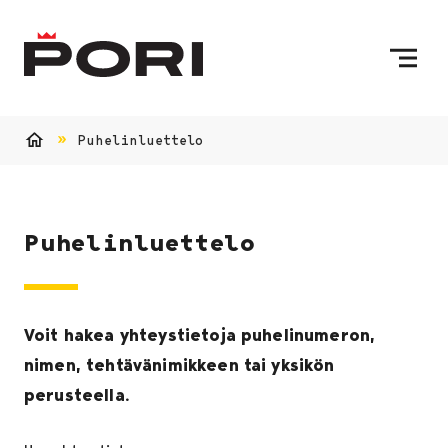
Siirry sisältöön
Etusivulle
Puhelinluettelo
Etusivu
Puhelinluettelo
Voit hakea yhteystietoja puhelinumeron,
nimen, tehtävänimikkeen tai yksikön
perusteella.