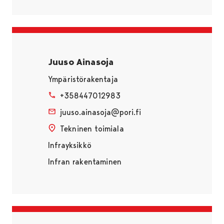
Juuso Ainasoja
Ympäristörakentaja
+358447012983
juuso.ainasoja@pori.fi
Tekninen toimiala
Infrayksikkö
Infran rakentaminen