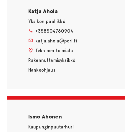
Katja Ahola
Yksikön päällikkö
+358504760904
katja.ahola@pori.fi
Tekninen toimiala
Rakennuttamisyksikkö
Hankeohjaus
Ismo Ahonen
Kaupunginpuutarhuri