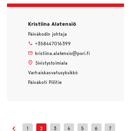
Kristiina Alatensiö
Päiväkodin johtaja
+358447016399
kristiina.alatensio@pori.fi
Sivistystoimiala
Varhaiskasvatusyksikkö
Päiväkoti Piilitie
1
2
3
4
5
6
7