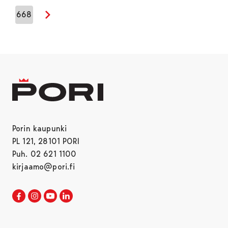
668
Seuraava sivu
Porin kaupunki
PL 121, 28101 PORI
Puh. 02 621 1100
kirjaamo@pori.fi
Porin kaupunki Facebookissa
Avautuu uudessa välilehdessä
Porin kaupunki Instagramissa
Avautuu uudessa välilehdessä
Porin kaupunki Youtubessa
Avautuu uudessa välilehdessä
Porin kaupunki LinkedInissa
Avautuu uudessa välilehdessä