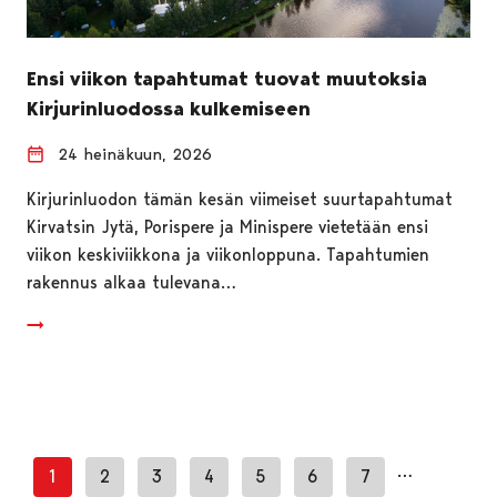
Ensi viikon tapahtumat tuovat muutoksia
Kirjurinluodossa kulkemiseen
24 heinäkuun, 2026
Kirjurinluodon tämän kesän viimeiset suurtapahtumat
Kirvatsin Jytä, Porispere ja Minispere vietetään ensi
viikon keskiviikkona ja viikonloppuna. Tapahtumien
rakennus alkaa tulevana…
…
1
2
3
4
5
6
7