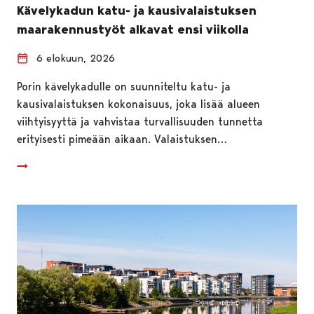
Kävelykadun katu- ja kausivalaistuksen
maarakennustyöt alkavat ensi viikolla
6 elokuun, 2026
Porin kävelykadulle on suunniteltu katu- ja
kausivalaistuksen kokonaisuus, joka lisää alueen
viihtyisyyttä ja vahvistaa turvallisuuden tunnetta
erityisesti pimeään aikaan. Valaistuksen…