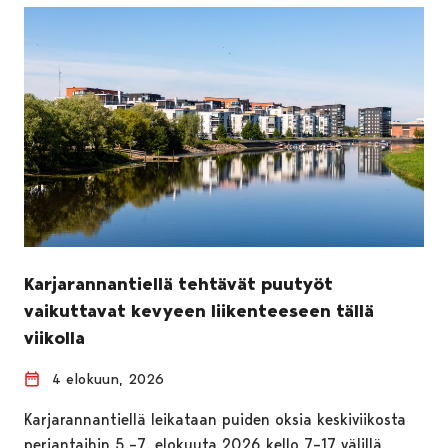
Karjarannantiellä tehtävät puutyöt
vaikuttavat kevyeen liikenteeseen tällä
viikolla
4 elokuun, 2026
Karjarannantiellä leikataan puiden oksia keskiviikosta
perjantaihin 5.–7. elokuuta 2026 kello 7–17 välillä.