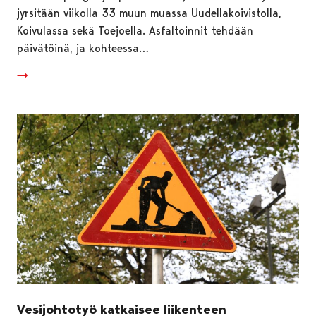
jyrsitään viikolla 33 muun muassa Uudellakoivistolla,
Koivulassa sekä Toejoella. Asfaltoinnit tehdään
päivätöinä, ja kohteessa…
Vesijohtotyö katkaisee liikenteen