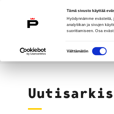
Siirry sisältöön
Tämä sivusto käyttää eväs
Suomeksi
Hyödynnämme evästeitä, jo
Etusivulle
analytiikan ja sivujen kä
suorittamiseen. Osa eväste
Asuminen ja
Kasvatu
ympäristö
koulu
Suostumuksen
Välttämätön
valinta
Uutiset
Etusivu
Uutisarkis