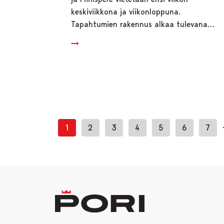
keskiviikkona ja viikonloppuna.
Tapahtumien rakennus alkaa tulevana…
1
2
3
4
5
6
7