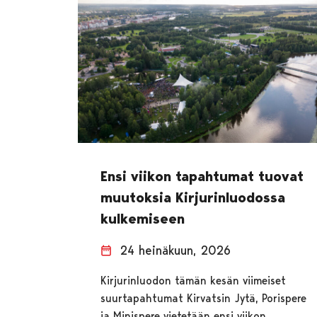
Ensi viikon tapahtumat tuovat
muutoksia Kirjurinluodossa
kulkemiseen
24 heinäkuun, 2026
Kirjurinluodon tämän kesän viimeiset
suurtapahtumat Kirvatsin Jytä, Porispere
ja Minispere vietetään ensi viikon