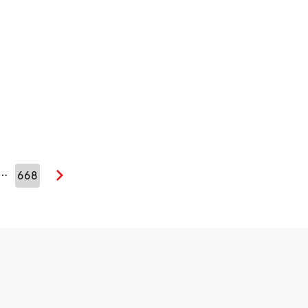
…
668
Seuraava sivu