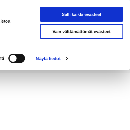
Salli kaikki evästeet
Tapahtumakalenteri
Hae sivustolta
ietoa
Vain välttämättömät evästeet
Työ ja
Kaupunki ja
rittäminen
hallinto
ti
Näytä tiedot