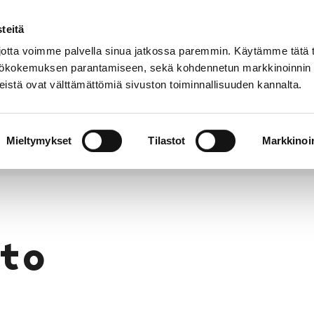
teitä
Puhelinluettelo
Anna palautetta
tta voimme palvella sinua jatkossa paremmin. Käytämme tätä t
yttökokemuksen parantamiseen, sekä kohdennetun markkinoinnin
istä ovat välttämättömiä sivuston toiminnallisuuden kannalta.
s ja
Vapaa-
Hyvinvointi
tus
aika
y
Mieltymykset
Tilastot
Markkinoin
to