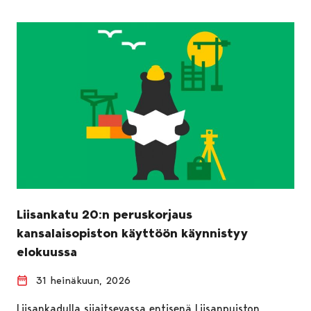
Liisankatu 20:n peruskorjaus
kansalaisopiston käyttöön käynnistyy
elokuussa
31 heinäkuun, 2026
Liisankadulla sijaitsevassa entisenä Liisanpuiston