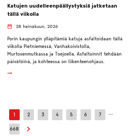
Katujen uudelleenpäällystyksiä jatketaan
tällä viikolla
28 heinäkuun, 2026
Porin kaupungin ylläpitämiä katuja asfaltoidaan tällä
viikolla Pietniemessä, Vanhakoivistolla,
Murtosenmutkassa ja Toejoella. Asfaltoinnit tehdään
päivätöinä, ja kohteessa on liikenteenohjaus.
…
1
2
3
4
5
6
7
668
Seuraava sivu