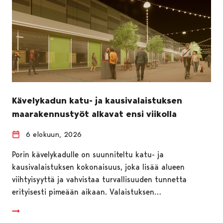
Kävelykadun katu- ja kausivalaistuksen
maarakennustyöt alkavat ensi viikolla
6 elokuun, 2026
Porin kävelykadulle on suunniteltu katu- ja
kausivalaistuksen kokonaisuus, joka lisää alueen
viihtyisyyttä ja vahvistaa turvallisuuden tunnetta
erityisesti pimeään aikaan. Valaistuksen…