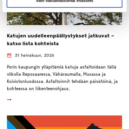
Vain välttämättömät evästeet
Katujen uudelleenpäällystykset jatkuvat –
katso lista kohteista
31 heinäkuun, 2026
Porin kaupungin ylläpitämiä katuja asfaltoidaan tällä
viikolla Reposaaressa, Vähäraumalla, Musassa ja
Koivistonluodossa. Asfaltoinnit tehdään päivätöinä, ja
kohteessa on liikenteenohjaus.