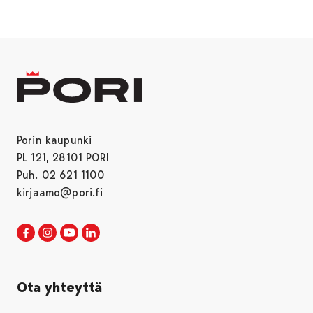
Porin kaupunki
PL 121, 28101 PORI
Puh. 02 621 1100
kirjaamo@pori.fi
Porin kaupunki Facebookissa
Avautuu uudessa välilehdessä
Porin kaupunki Instagramissa
Avautuu uudessa välilehdessä
Porin kaupunki Youtubessa
Avautuu uudessa välilehdessä
Porin kaupunki LinkedInissa
Avautuu uudessa välilehdessä
Ota yhteyttä