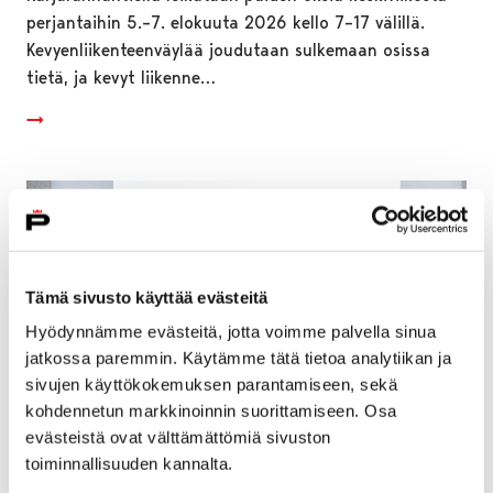
perjantaihin 5.–7. elokuuta 2026 kello 7–17 välillä.
Kevyenliikenteenväylää joudutaan sulkemaan osissa
tietä, ja kevyt liikenne…
Tämä sivusto käyttää evästeitä
Hyödynnämme evästeitä, jotta voimme palvella sinua
jatkossa paremmin. Käytämme tätä tietoa analytiikan ja
sivujen käyttökokemuksen parantamiseen, sekä
kohdennetun markkinoinnin suorittamiseen. Osa
evästeistä ovat välttämättömiä sivuston
toiminnallisuuden kannalta.
Pori avaa vuoden 2026 hissi- ja