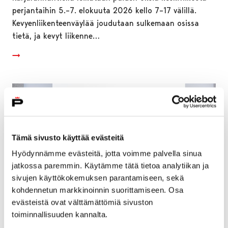
perjantaihin 5.–7. elokuuta 2026 kello 7–17 välillä.
Kevyenliikenteenväylää joudutaan sulkemaan osissa
tietä, ja kevyt liikenne…
Tämä sivusto käyttää evästeitä
Hyödynnämme evästeitä, jotta voimme palvella sinua
jatkossa paremmin. Käytämme tätä tietoa analytiikan ja
sivujen käyttökokemuksen parantamiseen, sekä
kohdennetun markkinoinnin suorittamiseen. Osa
evästeistä ovat välttämättömiä sivuston
toiminnallisuuden kannalta.
Pori avaa vuoden 2026 hissi- ja