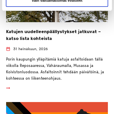
Vain välttämättömät evästeet
Katujen uudelleenpäällystykset jatkuvat –
katso lista kohteista
31 heinäkuun, 2026
Porin kaupungin ylläpitämiä katuja asfaltoidaan tällä
viikolla Reposaaressa, Vähäraumalla, Musassa ja
Koivistonluodossa. Asfaltoinnit tehdään päivätöinä, ja
kohteessa on liikenteenohjaus.