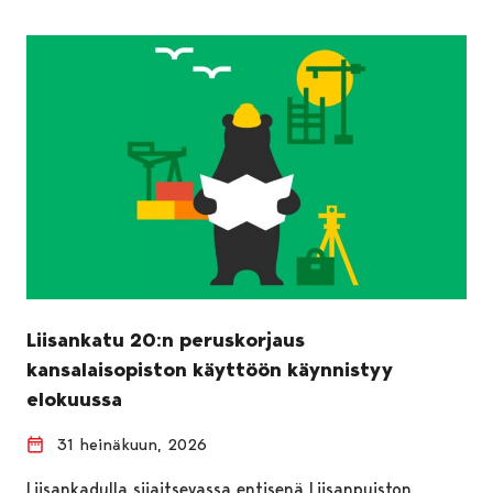
Liisankatu 20:n peruskorjaus
kansalaisopiston käyttöön käynnistyy
elokuussa
31 heinäkuun, 2026
Liisankadulla sijaitsevassa entisenä Liisanpuiston