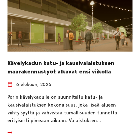
Kävelykadun katu- ja kausivalaistuksen
maarakennustyöt alkavat ensi viikolla
6 elokuun, 2026
Porin kävelykadulle on suunniteltu katu- ja
kausivalaistuksen kokonaisuus, joka lisää alueen
viihtyisyyttä ja vahvistaa turvallisuuden tunnetta
erityisesti pimeään aikaan. Valaistuksen…