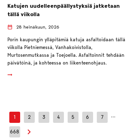
Katujen uudelleenpäällystyksiä jatketaan
tällä viikolla
28 heinäkuun, 2026
Porin kaupungin ylläpitämiä katuja asfaltoidaan tällä
viikolla Pietniemessä, Vanhakoivistolla,
Murtosenmutkassa ja Toejoella. Asfaltoinnit tehdään
päivätöinä, ja kohteessa on liikenteenohjaus.
…
1
2
3
4
5
6
7
668
Seuraava sivu