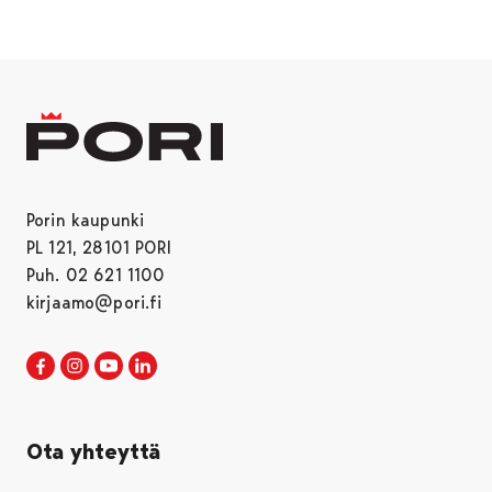
Porin kaupunki
PL 121, 28101 PORI
Puh. 02 621 1100
kirjaamo@pori.fi
Porin kaupunki Facebookissa
Avautuu uudessa välilehdessä
Porin kaupunki Instagramissa
Avautuu uudessa välilehdessä
Porin kaupunki Youtubessa
Avautuu uudessa välilehdessä
Porin kaupunki LinkedInissa
Avautuu uudessa välilehdessä
Ota yhteyttä