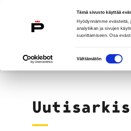
Siirry sisältöön
Tämä sivusto käyttää eväs
Suomeksi
Hyödynnämme evästeitä, jo
Etusivulle
analytiikan ja sivujen kä
suorittamiseen. Osa eväste
Asuminen ja
Kasvatu
ympäristö
koulu
Suostumuksen
Välttämätön
valinta
Uutiset
Etusivu
Uutisarkis