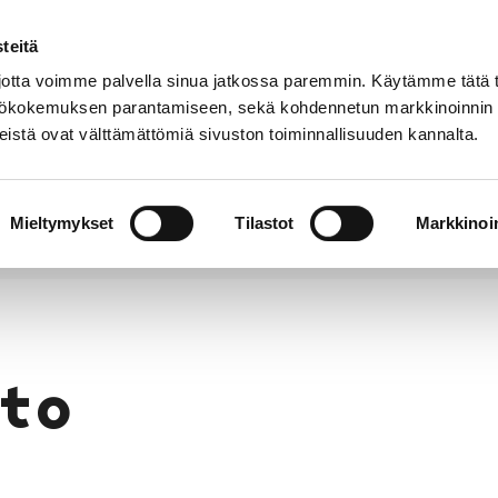
teitä
Puhelinluettelo
Anna palautetta
tta voimme palvella sinua jatkossa paremmin. Käytämme tätä t
yttökokemuksen parantamiseen, sekä kohdennetun markkinoinnin
istä ovat välttämättömiä sivuston toiminnallisuuden kannalta.
s ja
Vapaa-
Hyvinvointi
tus
aika
y
Mieltymykset
Tilastot
Markkinoin
to