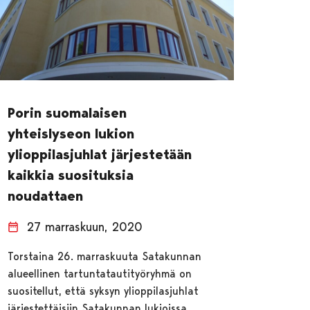
Porin suomalaisen
yhteislyseon lukion
ylioppilasjuhlat järjestetään
kaikkia suosituksia
noudattaen
27 marraskuun, 2020
Torstaina 26. marraskuuta Satakunnan
alueellinen tartuntatautityöryhmä on
suositellut, että syksyn ylioppilasjuhlat
järjestettäisiin Satakunnan lukioissa