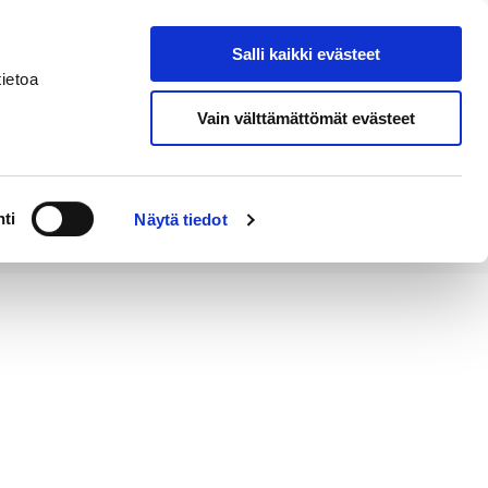
Salli kaikki evästeet
Tapahtumakalenteri
Hae sivustolta
ietoa
Vain välttämättömät evästeet
Työ ja
Kaupunki ja
rittäminen
hallinto
ti
Näytä tiedot