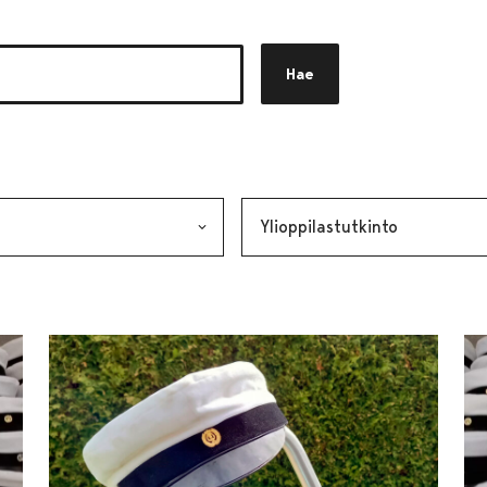
Hae
akkeen
alinta lähettää lomakkeen
Avainsana, valinta lähettää lo