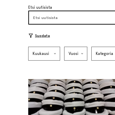
Etsi uutisista
Suodata
Kuukausi, valinta lähettää lomakkeen
Vuosi, valinta lähettää lom
Kategoria, v