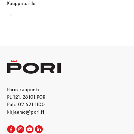
Kauppatorille.
Porin kaupunki
PL 121, 28101 PORI
Puh. 02 621 1100
kirjaamo@pori.fi
Porin kaupunki Facebookissa
Avautuu uudessa välilehdessä
Porin kaupunki Instagramissa
Avautuu uudessa välilehdessä
Porin kaupunki Youtubessa
Avautuu uudessa välilehdessä
Porin kaupunki LinkedInissa
Avautuu uudessa välilehdessä