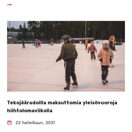
Tekojääradoilla maksuttomia yleisövuoroja
hiihtolomaviikolla
22 helmikuun, 2021