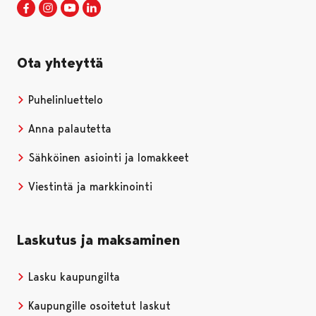
Porin kaupunki Facebookissa
Avautuu uudessa välilehdessä
Porin kaupunki Instagramissa
Avautuu uudessa välilehdessä
Porin kaupunki Youtubessa
Avautuu uudessa välilehdessä
Porin kaupunki LinkedInissa
Avautuu uudessa välilehdessä
Ota yhteyttä
Puhelinluettelo
Anna palautetta
Sähköinen asiointi ja lomakkeet
Viestintä ja markkinointi
Laskutus ja maksaminen
Lasku kaupungilta
Kaupungille osoitetut laskut