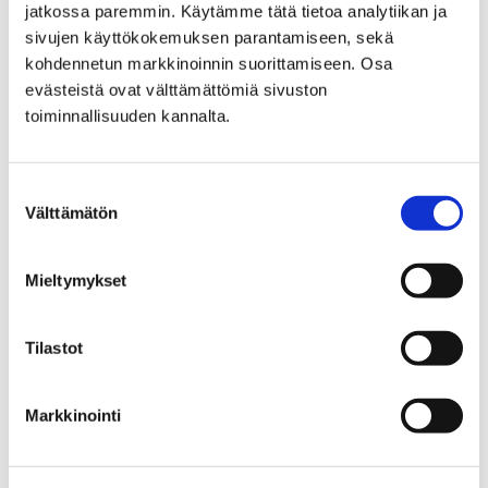
taustalla on vuoden…
jatkossa paremmin. Käytämme tätä tietoa analytiikan ja
sivujen käyttökokemuksen parantamiseen, sekä
kohdennetun markkinoinnin suorittamiseen. Osa
evästeistä ovat välttämättömiä sivuston
toiminnallisuuden kannalta.
Suostumuksen
Välttämätön
valinta
Mieltymykset
Tilastot
Purkutyöt vaikuttavat Harry Gullichsenintien
Markkinointi
kevyen liikenteen kulkuun Pihlavassa
19 maaliskuun, 2025