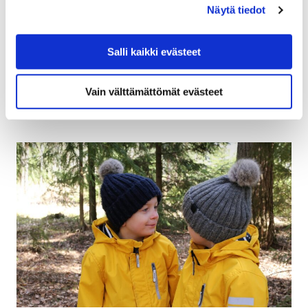
Näytä tiedot
Osoitteessa Harry Gullichsenintie 10 sijaitsevan vanhan
K-marketin purkutyöt tuovat väliaikaisia muutoksia
Salli kaikki evästeet
alueen liikennejärjestelyihin. Työmaan ympäristön kevyt
liikenne välillä Pihlavantie-Kirkkotienpää ohjataan…
Vain välttämättömät evästeet