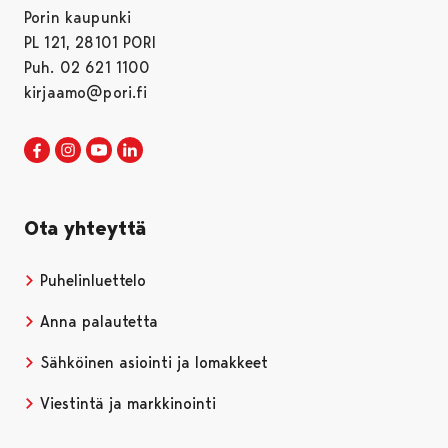
Porin kaupunki
PL 121, 28101 PORI
Puh. 02 621 1100
kirjaamo@pori.fi
Porin kaupunki Facebookissa
Avautuu uudessa välilehdessä
Porin kaupunki Instagramissa
Avautuu uudessa välilehdessä
Porin kaupunki Youtubessa
Avautuu uudessa välilehdessä
Porin kaupunki LinkedInissa
Avautuu uudessa välilehdessä
Ota yhteyttä
Puhelinluettelo
Anna palautetta
Sähköinen asiointi ja lomakkeet
Viestintä ja markkinointi