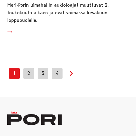
Meri-Porin uimahallin aukioloajat muuttuvat 2.
toukokuuta alkaen ja ovat voimassa kesäkuun
loppupuolelle.
1
2
3
4
Seuraava sivu