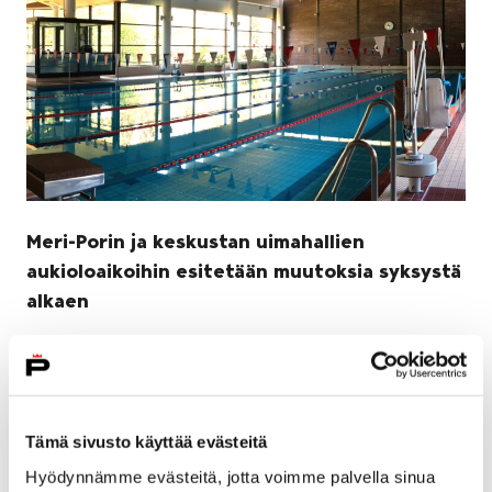
Meri-Porin ja keskustan uimahallien
aukioloaikoihin esitetään muutoksia syksystä
alkaen
17 huhtikuun, 2025
Meri-Porin uimahallin aukioloaikoja esitetään
supistettavaksi torstai-illan, perjantaiaamun ja
Tämä sivusto käyttää evästeitä
sunnuntain osalta. Keskustan uimahallissa muutosta
esitetään lauantaiaamun aukioloon. Muutosten
Hyödynnämme evästeitä, jotta voimme palvella sinua