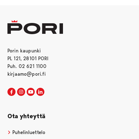
Porin kaupunki
PL 121, 28101 PORI
Puh. 02 621 1100
kirjaamo@pori.fi
Porin kaupunki Facebookissa
Avautuu uudessa välilehdessä
Porin kaupunki Instagramissa
Avautuu uudessa välilehdessä
Porin kaupunki Youtubessa
Avautuu uudessa välilehdessä
Porin kaupunki LinkedInissa
Avautuu uudessa välilehdessä
Ota yhteyttä
Puhelinluettelo