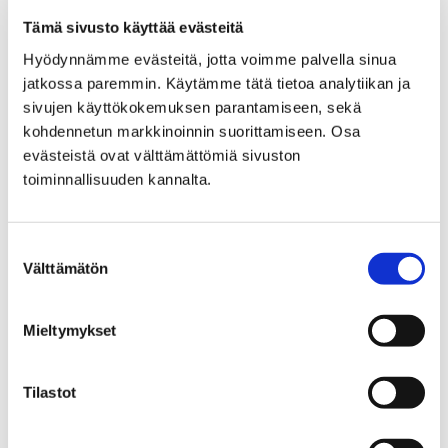
Tämä sivusto käyttää evästeitä
Hyödynnämme evästeitä, jotta voimme palvella sinua
jatkossa paremmin. Käytämme tätä tietoa analytiikan ja
sivujen käyttökokemuksen parantamiseen, sekä
kohdennetun markkinoinnin suorittamiseen. Osa
evästeistä ovat välttämättömiä sivuston
toiminnallisuuden kannalta.
Ilmoittaudu mukaan viettämään Suomen
luonnon päivää Yyterissä
Suostumuksen
Välttämätön
valinta
24 elokuun, 2021
Elokuun viimeisenä lauantaina 28. elokuuta vietetään
Mieltymykset
Suomen luonnon päivää retkeilemällä Yyterin lietteillä
ja sannoilla. Luontoretkellä katsellaan lintuja ja
Tilastot
tutustutaan alueen…