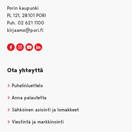
Porin kaupunki
PL 121, 28101 PORI
Puh. 02 621 1100
kirjaamo@pori.fi
Porin kaupunki Facebookissa
Avautuu uudessa välilehdessä
Porin kaupunki Instagramissa
Avautuu uudessa välilehdessä
Porin kaupunki Youtubessa
Avautuu uudessa välilehdessä
Porin kaupunki LinkedInissa
Avautuu uudessa välilehdessä
Ota yhteyttä
Puhelinluettelo
Anna palautetta
Sähköinen asiointi ja lomakkeet
Viestintä ja markkinointi