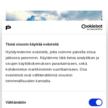
Tämä sivusto käyttää evästeitä
Hyödynnämme evästeitä, jotta voimme palvella sinua
jatkossa paremmin. Käytämme tätä tietoa analytiikan ja
sivujen käyttökokemuksen parantamiseen, sekä
kohdennetun markkinoinnin suorittamiseen. Osa
evästeistä ovat välttämättömiä sivuston
Euroopan kulttuuriympäristöpäivää vietetään
toiminnallisuuden kannalta.
Hinnerjoella
6 syyskuun, 2022
Suostumuksen
Välttämätön
valinta
Ensi lauantaina 10.9. vietämme Euroopan