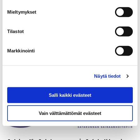
kulttuuriympäristöpäivää Hinnerjoella. Retkeilemme
Porista Hinnerjoelle, jossa tutustumme museoihin,
Mieltymykset
kirkkoon ja esihistorialliseen kohteeseen. Lisäksi
vierailemme Toivon…
Tilastot
Markkinointi
Näytä tiedot
Salli kaikki evästeet
Vain välttämättömät evästeet